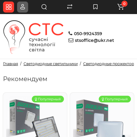
0
050-9924359
stsoffice@ukr.net
Главная
Светодиодные светильники
Светодиодные прожекторы
Рекомендуем
Популярный
Популярный