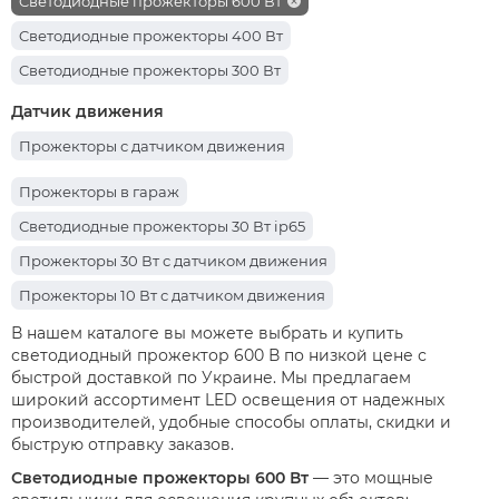
Cветодиодные прожекторы 600 Вт
Cветодиодные прожекторы 400 Вт
Cветодиодные прожекторы 300 Вт
Cветодиодные прожекторы 500 Вт
Датчик движения
Светодиодные прожекторы 200 Вт
Прожекторы с датчиком движения
Светодиодные прожекторы 20 Вт
Прожекторы в гараж
Светодиодные прожекторы 10 Вт
Светодиодные прожекторы 30 Вт ip65
Светодиодные прожекторы 150 Вт
Прожекторы 30 Вт с датчиком движения
Cветодиодные прожекторы 100 Вт
Прожекторы 10 Вт с датчиком движения
Светодиодные прожекторы 50 Вт
Прожекторы 20 Вт с датчиком движения
В нашем каталоге вы можете выбрать и купить
Светодиодные прожекторы 30 Вт
светодиодный прожектор 600 В по низкой цене с
быстрой доставкой по Украине. Мы предлагаем
широкий ассортимент LED освещения от надежных
производителей, удобные способы оплаты, скидки и
быструю отправку заказов.
Светодиодные прожекторы 600 Вт
— это мощные