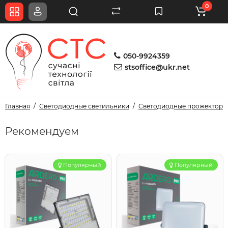
0
050-9924359
stsoffice@ukr.net
Главная
Светодиодные светильники
Светодиодные прожекторы
Рекомендуем
Популярный
Популярный