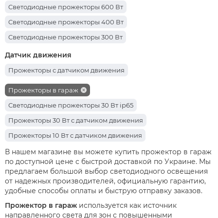
Cветодиодные прожекторы 600 Вт
Cветодиодные прожекторы 400 Вт
Cветодиодные прожекторы 300 Вт
Cветодиодные прожекторы 500 Вт
Датчик движения
Светодиодные прожекторы 200 Вт
Прожекторы с датчиком движения
Светодиодные прожекторы 20 Вт
Прожекторы в гараж
Светодиодные прожекторы 10 Вт
Светодиодные прожекторы 30 Вт ip65
Светодиодные прожекторы 150 Вт
Прожекторы 30 Вт с датчиком движения
Cветодиодные прожекторы 100 Вт
Прожекторы 10 Вт с датчиком движения
Светодиодные прожекторы 50 Вт
Прожекторы 20 Вт с датчиком движения
В нашем магазине вы можете купить прожектор в гараж
Светодиодные прожекторы 30 Вт
по доступной цене с быстрой доставкой по Украине. Мы
предлагаем большой выбор светодиодного освещения
от надежных производителей, официальную гарантию,
удобные способы оплаты и быструю отправку заказов.
Прожектор в гараж
используется как источник
направленного света для зон с повышенными