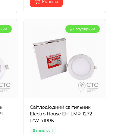
Купити
рний
Популярний
к
Світлодіодний світильник
71
Electro House EH-LMP-1272
12W 4100K
В наявності