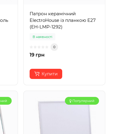
Патрон керамічний
оль
ElectroHouse із планкою E27
(EH-LMP-1292)
В наявності
0
19 грн
Купити
рний
Популярний