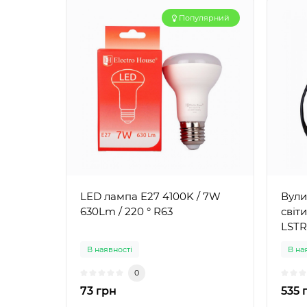
Популярний
LED лампа E27 4100K / 7W
Вули
630Lm / 220 ° R63
світ
LSTR
В наявності
В на
0
73 грн
535 