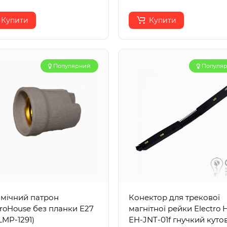
Купити
Купити
Популярний
Популя
мічний патрон
Конектор для трекової
troHouse без планки E27
магнітної рейки Electro 
LMP-1291)
EH-JNT-01f гнучкий куто