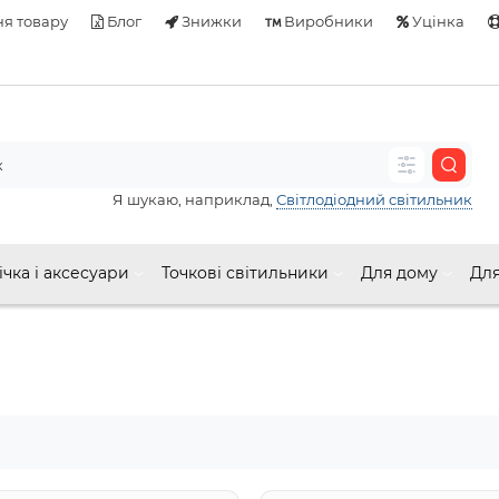
я товару
Блог
Знижки
Виробники
Уцінка
Я шукаю, наприклад,
Світлодіодний світильник
ічка і аксесуари
Точкові світильники
Для дому
Для