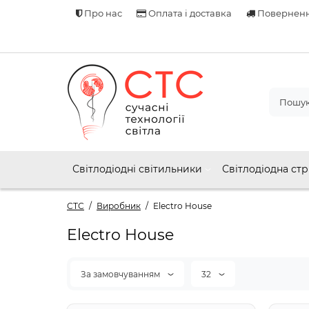
Про нас
Оплата і доставка
Поверненн
Світлодіодні світильники
Світлодіодна стр
СТС
Виробник
Electro House
Electro House
За замовчуванням
32