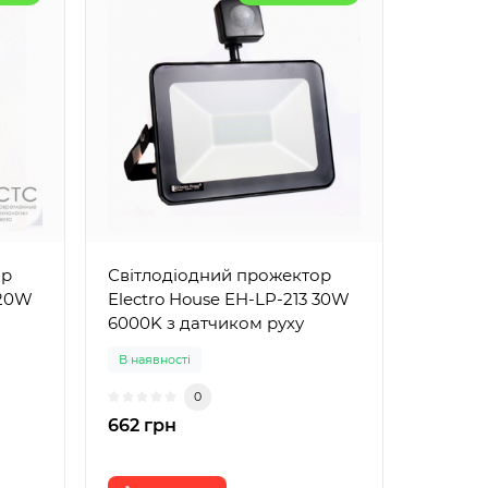
ор
Світлодіодний прожектор
 20W
Electro House EH-LP-213 30W
6000K з датчиком руху
В наявності
0
662 грн