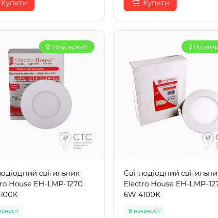
Купити
Купити
Популярний
Популя
лодіодний світильник
Світлодіодний світильни
tro House EH-LMP-1270
Electro House EH-LMP-12
100K
6W 4100K
явності
В наявності