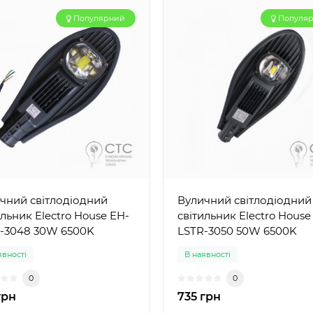
Популярний
Популя
чний світлодіодний
Вуличний світлодіодний
ильник Electro House EH-
світильник Electro House
-3048 30W 6500K
LSTR-3050 50W 6500K
явності
В наявності
0
0
грн
735 грн