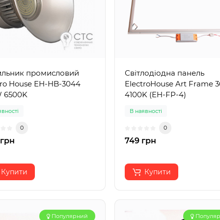
ильник промисловий
Світлодіодна панель
tro House EH-HB-3044
ElectroHouse Art Frame 
 6500K
4100K (EH-FP-4)
явності
В наявності
0
0
 грн
749 грн
Купити
Купити
Популярний
Популя