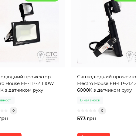
лодіодний прожектор
Світлодіодний прожект
tro House EH-LP-211 10W
Electro House EH-LP-212
K з датчиком руху
6000K з датчиком руху
явності
В наявності
0
0
грн
573 грн