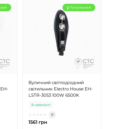
рний
Популярний
Вуличний світлодіодний
 EH-
світильник Electro House EH-
LSTR-3053 100W 6500K
В наявності
0
1561 грн