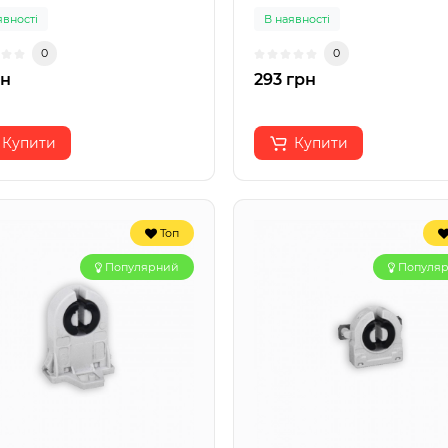
явності
В наявності
0
0
рн
293 грн
Купити
Купити
Топ
Популярний
Популя