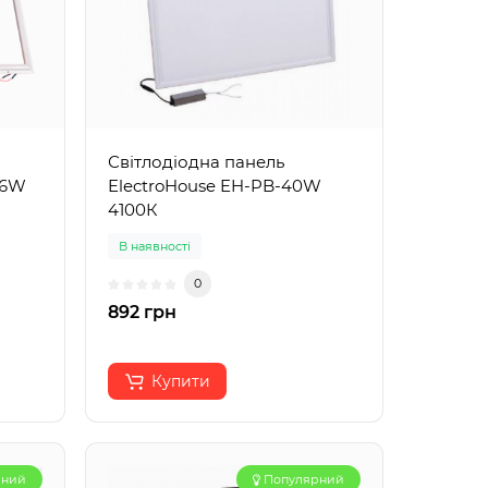
Світлодіодна панель
36W
ElectroHouse EH-PB-40W
4100К
В наявності
0
892 грн
Купити
рний
Популярний