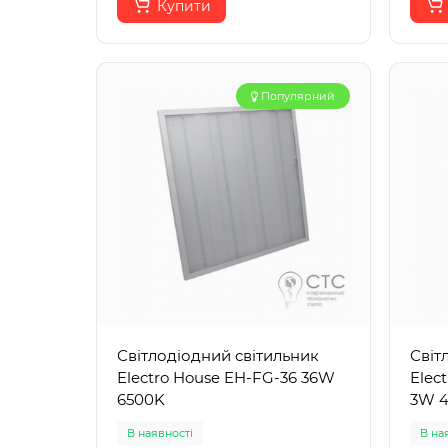
Купити
Популярний
Світлодіодний світильник
Світ
Electro House EH-FG-36 36W
Elec
6500K
3W 4
В наявності
В на