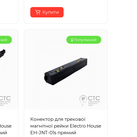
Купити
рний
Популярний
Конектор для трекової
House
магнітної рейки Electro House
вий
EH-JNT-01s прямий