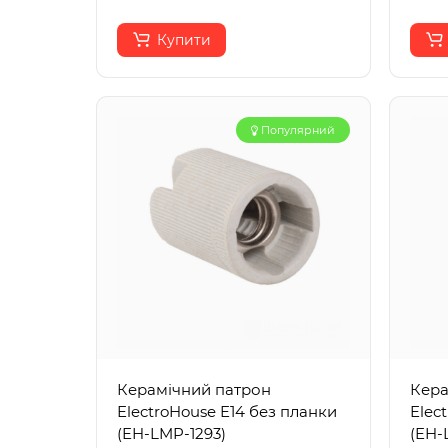
Купити
Популярний
Керамічний патрон
Кера
ElectroHouse E14 без планки
Elec
(EH-LMP-1293)
(EH-