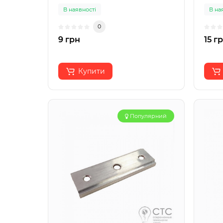
В наявності
В на
0
9 грн
15 г
Купити
Популярний