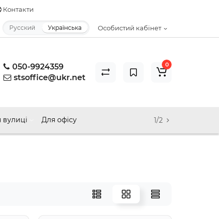
Контакти
Русский
Українська
Особистий кабінет
0
050-9924359
stsoffice@ukr.net
 вулиці
Для офісу
1/2