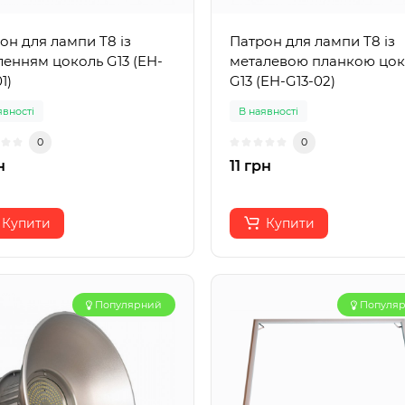
он для лампи T8 із
Патрон для лампи T8 із
ленням цоколь G13 (EH-
металевою планкою цок
1)
G13 (EH-G13-02)
явності
В наявності
0
0
н
11 грн
Купити
Купити
Популярний
Популя