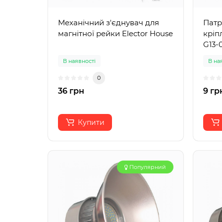
Механічний з'єднувач для
Патр
магнітної рейки Elector House
кріп
G13-0
В наявності
В на
0
36 грн
9 гр
Купити
Популярний