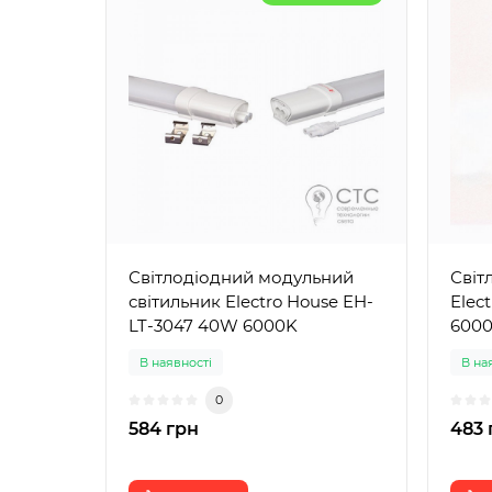
Світлодіодний модульний
Світ
світильник Electro House EH-
Elec
LT-3047 40W 6000K
6000
В наявності
В на
0
584 грн
483 