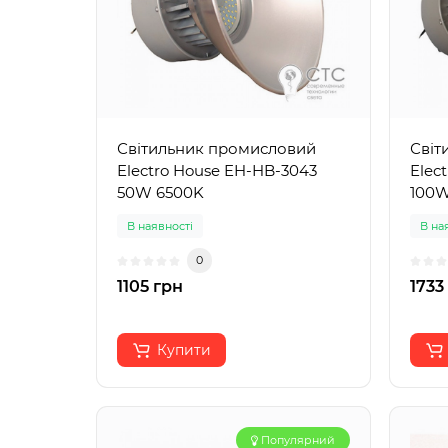
Світильник промисловий
Світ
Electro House EH-HB-3043
Elec
50W 6500K
100W
В наявності
В на
0
1105 грн
1733
Купити
Популярний