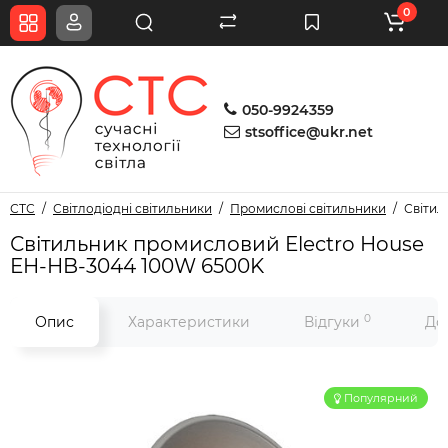
0
050-9924359
stsoffice@ukr.net
СТС
Світлодіодні світильники
Промислові світильники
Світил
Світильник промисловий Electro House
EH-HB-3044 100W 6500K
0
Опис
Характеристики
Відгуки
До
Популярний