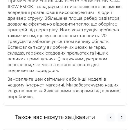
Промисловий світильник Electro House EH-HB-3044
100W 6500K - складається з високоякісного алюмінію,
всередині розташовані високоефективні діоди і
драйвер струму. Збільшена площа ребер радіатора
дозволяє ефективно відводити тепло, що оберігає
пристрій від перегріву. Його конструкція зроблена
таким чином, що кут освітлення становить 120
градусів та забезпечує світлом велику область.
Встановлюється у виробничих цехах, ангарах,
складах, гаражах, сходових прольотах та інших
великих приміщеннях. Є потужним джерелом
освітлення, яке можна встановлювати для
подовжених коридорів.
Замовляйте цей світильник або інші моделі в
нашому інтернет-магазині. Ми забезпечуємо наших
клієнтів лише найякіснішими товарами від відомих
виробників.
Також вас можуть зацікавити