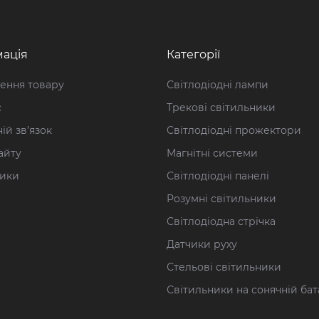
ація
Категорії
ення товару
Світлодіодні лампи
с
Трекові світильники
ій зв’язок
Світлодіодні прожектори
айту
Магнітні системи
ики
Світлодіодні панелі
Розумні світильники
Світлодіодна стрічка
Датчики руху
Стельові cвітильники
Світильники на сонячній бат