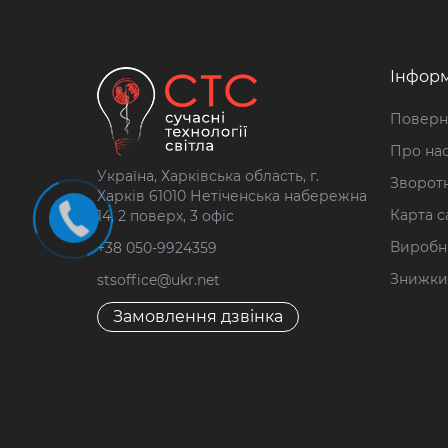
Інформ
Поверн
Про на
Україна, Харківська область, г.
Зворотн
Харків 61010 Нетіченська набережна
Карта с
14, 2 поверх, 3 офіс
Виробн
+38 050-9924359
Знижки
stsoffice@ukr.net
Замовлення дзвінка