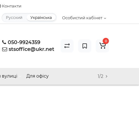
Контакти
Русский
Українська
Особистий кабінет
0
050-9924359
stsoffice@ukr.net
 вулиці
Для офісу
1/2