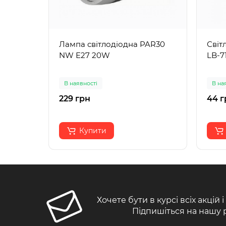
Лампа світлодіодна PAR30
Світ
NW E27 20W
LB-7
В наявності
В на
229 грн
44 г
Купити
Хочете бути в курсі всіх акцій 
Підпишіться на нашу 