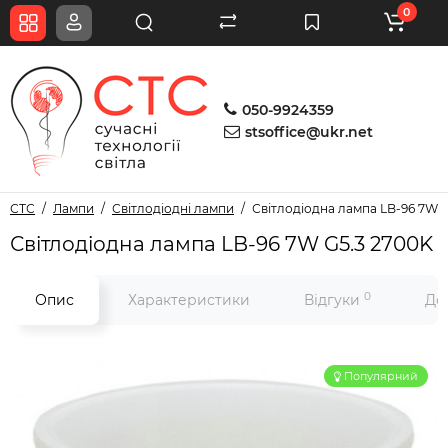
0
050-9924359
stsoffice@ukr.net
СТС
Лампи
Світлодіодні лампи
Світлодіодна лампа LB-96 7W 
Світлодіодна лампа LB-96 7W G5.3 2700K
0
Опис
Характеристики
Відгуки
До
Популярний