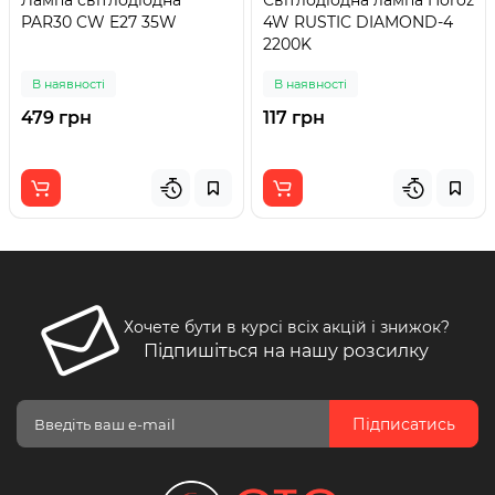
Лампа світлодіодна
Світлодіодна лампа Horoz
PAR30 CW E27 35W
4W RUSTIC DIAMOND-4
2200K
В наявності
В наявності
479 грн
117 грн
Хочете бути в курсі всіх акцій і знижок?
Підпишіться на нашу розсилку
Підписатись