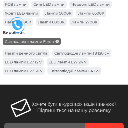
RGB лампи
Сині LED лампи
Червоні LED лампи
Жовті LED лампи
Лампи 5000К
Лампи 6500К
Лампи 3000К
Лампи 6000К
Лампи 2700К
Лампи 6400К
Лампи 4000К
Виробник
Світлодіодні лампи Feron
Лампи денного світла
Світлодіодні лампи T8 120 см
LED лампи E27 12 V
LED лампи E27 24 V
LED лампи E27 36 V
Світлодіодні лампи G4 12v
Хочете бути в курсі всіх акцій і знижок?
Підпишіться на нашу розсилку