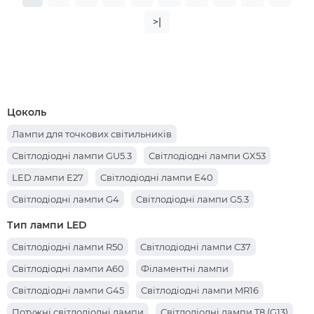
>|
Цоколь
Лампи для точкових світильників
Світлодіодні лампи GU5.3
Світлодіодні лампи GX53
LED лампи E27
Світлодіодні лампи E40
Світлодіодні лампи G4
Світлодіодні лампи G5.3
Світлодіодні лампи G13
Світлодіодні лампи GU10
Тип лампи LED
Світлодіодні лампи G9
Світлодіодні лампи E14
Світлодіодні лампи R50
Світлодіодні лампи C37
Світлодіодні лампи A60
Філаментні лампи
Світлодіодні лампи G45
Світлодіодні лампи MR16
Потужні світлодіодні лампи
Світлодіодні лампи T8 (G13)