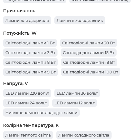
Призначення
Лампи для дзеркала
Лампи в холодильник
Потужність, W
Світлодіодні лампи 1 Вт
Світлодіодні лампи 20 Вт
Світлодіодні лампи 3 Вт
Світлодіодні лампи 15 Вт
Світлодіодні лампи 8 Вт
Світлодіодні лампи 18 Вт
Світлодіодні лампи 9 Вт
Світлодіодні лампи 100 Вт
Світлодіодні лампи 5 Вт
Світлодіодні лампи 10 Вт
Напруга, V
Світлодіодні лампи 30 Вт
Світлодіодні лампи 40 Вт
LED лампи 220 вольт
LED лампи 36 вольт
Світлодіодні лампи 7 Вт
Світлодіодні лампи 50 Вт
LED лампи 24 вольт
LED лампи 12 вольт
Світлодіодні лампи 12 Вт
Світлодіодні лампи 6 Вт
Низьковольтні світлодіодні лампи
Колірна температура, К
Лампи теплого світла
Лампи холодного світла