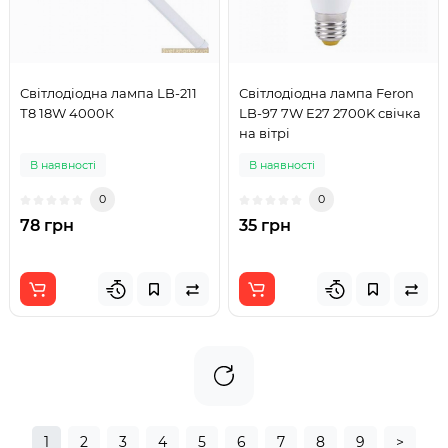
Світлодіодна лампа LB-211
Світлодіодна лампа Feron
Т8 18W 4000К
LB-97 7W E27 2700K свічка
на вітрі
В наявності
В наявності
0
0
78 грн
35 грн
1
2
3
4
5
6
7
8
9
>