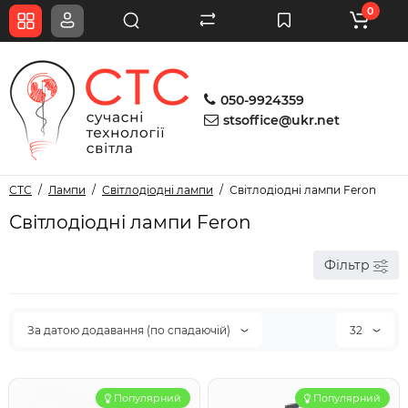
0
050-9924359
stsoffice@ukr.net
СТС
Лампи
Світлодіодні лампи
Світлодіодні лампи Feron
Світлодіодні лампи Feron
Фільтр
За датою додавання (по спадаючій)
32
Популярний
Популярний