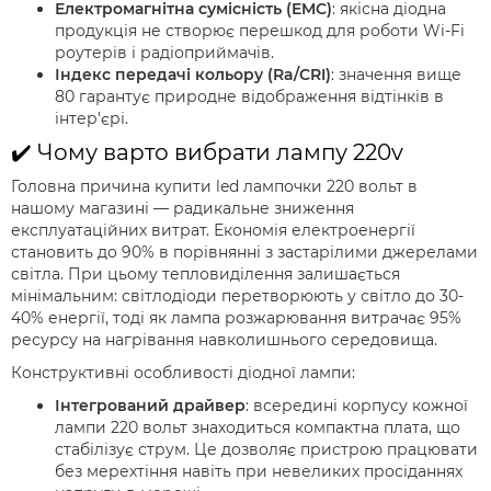
Електромагнітна сумісність (EMC)
: якісна діодна
продукція не створює перешкод для роботи Wi-Fi
роутерів і радіоприймачів.
Індекс передачі кольору (Ra/CRI)
: значення вище
80 гарантує природне відображення відтінків в
інтер'єрі.
✔️ Чому варто вибрати лампу 220v
Головна причина купити led лампочки 220 вольт в
нашому магазині — радикальне зниження
експлуатаційних витрат. Економія електроенергії
становить до 90% в порівнянні з застарілими джерелами
світла. При цьому тепловиділення залишається
мінімальним: світлодіоди перетворюють у світло до 30-
40% енергії, тоді як лампа розжарювання витрачає 95%
ресурсу на нагрівання навколишнього середовища.
Конструктивні особливості діодної лампи:
Інтегрований драйвер
: всередині корпусу кожної
лампи 220 вольт знаходиться компактна плата, що
стабілізує струм. Це дозволяє пристрою працювати
без мерехтіння навіть при невеликих просіданнях