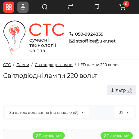
0
050-9924359
stsoffice@ukr.net
СТС
Лампи
Світлодіодні лампи
LED лампи 220 вольт
Світлодіодні лампи 220 вольт
Фільтр
За датою додавання (по спадаючій)
32
Популярний
Популярний