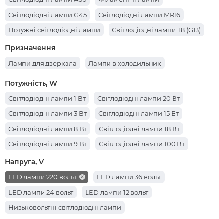
Світлодіодні лампи G45
Світлодіодні лампи MR16
Потужні світлодіодні лампи
Світлодіодні лампи T8 (G13)
Призначення
Лампи для дзеркала
Лампи в холодильник
Потужність, W
Світлодіодні лампи 1 Вт
Світлодіодні лампи 20 Вт
Світлодіодні лампи 3 Вт
Світлодіодні лампи 15 Вт
Світлодіодні лампи 8 Вт
Світлодіодні лампи 18 Вт
Світлодіодні лампи 9 Вт
Світлодіодні лампи 100 Вт
Світлодіодні лампи 5 Вт
Світлодіодні лампи 10 Вт
Напруга, V
Світлодіодні лампи 30 Вт
Світлодіодні лампи 40 Вт
LED лампи 220 вольт
LED лампи 36 вольт
Світлодіодні лампи 7 Вт
Світлодіодні лампи 50 Вт
LED лампи 24 вольт
LED лампи 12 вольт
Світлодіодні лампи 12 Вт
Світлодіодні лампи 6 Вт
Низьковольтні світлодіодні лампи