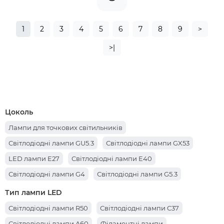
1
2
3
4
5
6
7
8
9
>
>|
Цоколь
Лампи для точкових світильників
Світлодіодні лампи GU5.3
Світлодіодні лампи GX53
LED лампи E27
Світлодіодні лампи E40
Світлодіодні лампи G4
Світлодіодні лампи G5.3
Світлодіодні лампи G13
Світлодіодні лампи GU10
Тип лампи LED
Світлодіодні лампи G9
Світлодіодні лампи E14
Світлодіодні лампи R50
Світлодіодні лампи C37
Світлодіодні лампи A60
Філаментні лампи