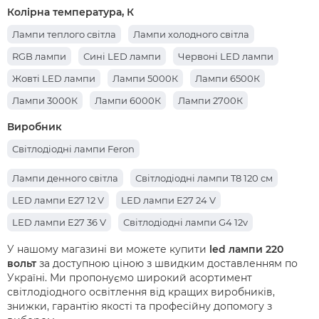
Колірна температура, К
Лампи теплого світла
Лампи холодного світла
RGB лампи
Сині LED лампи
Червоні LED лампи
Жовті LED лампи
Лампи 5000К
Лампи 6500К
Лампи 3000К
Лампи 6000К
Лампи 2700К
Лампи 6400К
Лампи 4000К
Виробник
Світлодіодні лампи Feron
Лампи денного світла
Світлодіодні лампи T8 120 см
LED лампи E27 12 V
LED лампи E27 24 V
LED лампи E27 36 V
Світлодіодні лампи G4 12v
У нашому магазині ви можете купити
led лампи 220
вольт
за доступною ціною з швидким доставленням по
Україні. Ми пропонуємо широкий асортимент
світлодіодного освітлення від кращих виробників,
знижки, гарантію якості та професійну допомогу з