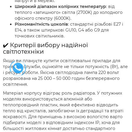
напруги в мережі.
Широкий діапазон колірних температур
: від
теплого «затишного» світла (2700K) до холодного
офісного спектру (6000K).
Різноманітність цоколів
: стандартні різьбові E27 і
E14, а також штирькові GU10, G4 або G9 для
точкових світильників.
✔️ Критерії вибору надійної
світлотехніки
Якщо ви плануєте купити освітлювальні прилади для
тривалої служби, оцінюйте не тільки потужність (Вт), але
і ресурс роботи. Якісна світлодіодна лампа 220 вольт
розрахована на 25 000 – 50 000 годин безперервного
освітлення.
Матеріал корпусу відіграє роль радіатора. У потужних
моделях використовується алюміній або
теплопровідний пластик, який ефективно відводить
тепло від кристалів, запобігаючи їх деградації та втраті
яскравості. Для приміщень з високою вологістю варто
підбирати моделі з відповідним індексом IP, хоча для
більшості житлових кімнат достатньо стандартного