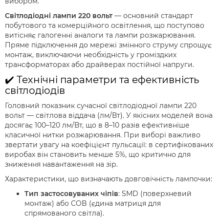
вибором.
Світлодіодні лампи 220 вольт
— основний стандарт
побутового та комерційного освітлення, що поступово
витісняє галогенні аналоги та лампи розжарювання.
Пряме підключення до мережі змінного струму спрощує
монтаж, виключаючи необхідність у громіздких
трансформаторах або драйверах постійної напруги.
✔️ Технічні параметри та ефективність
світлодіодів
Головний показник сучасної світлодіодної лампи 220
вольт — світлова віддача (лм/Вт). У якісних моделей вона
досягає 100–120 лм/Вт, що в 8–10 разів ефективніше
класичної нитки розжарювання. При виборі важливо
звертати увагу на коефіцієнт пульсації: в сертифікованих
виробах він становить менше 5%, що критично для
зниження навантаження на зір.
Характеристики, що визначають довговічність лампочки:
Тип застосовуваних чіпів
: SMD (поверхневий
монтаж) або COB (єдина матриця для
спрямованого світла).