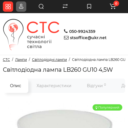
0
050-9924359
stsoffice@ukr.net
СТС
Лампи
Світлодіодні лампи
Світлодіодна лампа LB260 GU1
Світлодіодна лампа LB260 GU10 4,5W
0
Опис
Характеристики
Відгуки
До
Популярний