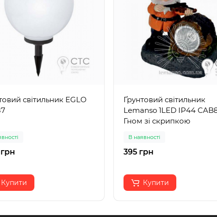
товий світильник EGLO
Ґрунтовий світильник
87
Lemanso 1LED IP44 CAB
Гном зі скрипкою
явності
В наявності
 грн
395 грн
Купити
Купити