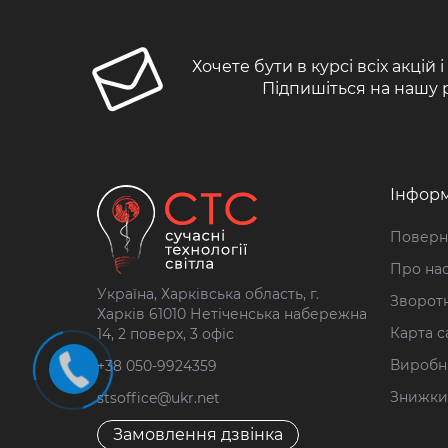
Хочете бути в курсі всіх акцій 
Підпишіться на нашу 
Інформ
Поверн
Про на
Україна, Харківська область, г.
Зворотн
Харків 61010 Нетіченська набережна
Карта с
14, 2 поверх, 3 офіс
Виробн
+38 050-9924359
Знижки
stsoffice@ukr.net
Замовлення дзвінка