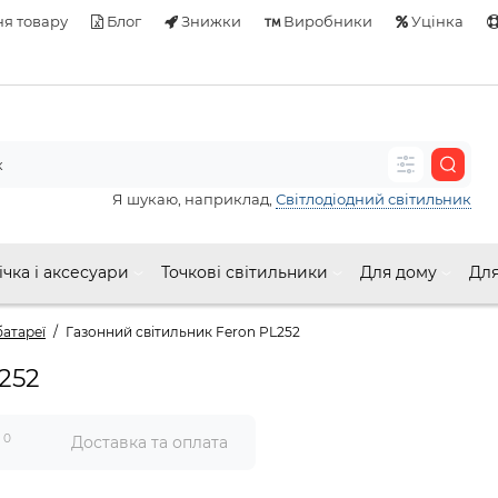
я товару
Блог
Знижки
Виробники
Уцінка
Я шукаю, наприклад,
Світлодіодний світильник
ічка і аксесуари
Точкові світильники
Для дому
Для
батареї
Газонний світильник Feron PL252
252
0
и
Доставка та оплата