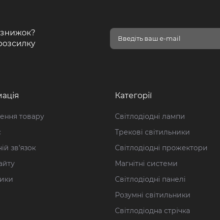
і знижок?
розсилку
ація
Категорії
ення товару
Світлодіодні лампи
с
Трекові світильники
ій зв’язок
Світлодіодні прожектори
айту
Магнітні системи
ики
Світлодіодні панелі
Розумні світильники
Світлодіодна стрічка