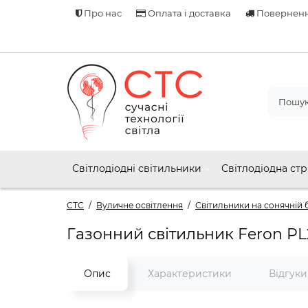
Про нас
Оплата і доставка
Поверненн
Світлодіодні світильники
Світлодіодна стр
СТС
Вуличне освітлення
Світильники на сонячній 
Газонний світильник Feron PL
Опис
Характеристики
Відгук