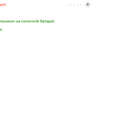
сті
0
льники на сонячній батареї
n