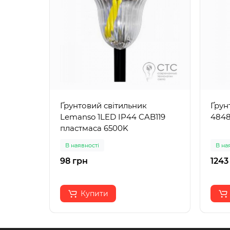
Ґрунтовий світильник
Ґрун
Lemanso 1LED IP44 CAB119
484
пластмаса 6500K
В наявності
В на
98 грн
1243
Купити