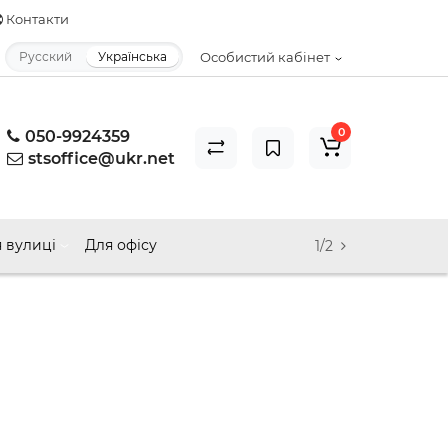
Контакти
Русский
Українська
Особистий кабінет
0
050-9924359
stsoffice@ukr.net
 вулиці
Для офісу
1/2