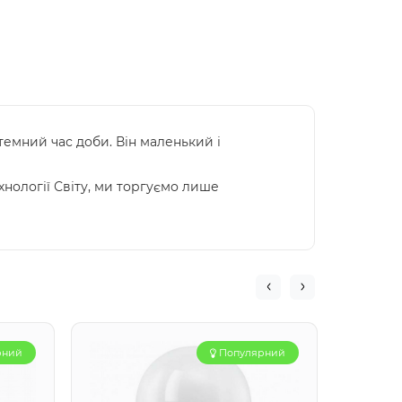
темний час доби. Він маленький і
хнології Світу, ми торгуємо лише
рний
Популярний