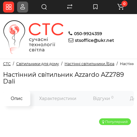
0
050-9924359
stsoffice@ukr.net
СТС
Світильники для дому
Настінні світильники /Бра
Настінни
Настінний світильник Azzardo AZ2789
Dali
0
Опис
Характеристики
Відгуки
До
Популярний