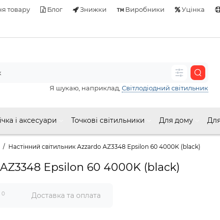
я товару
Блог
Знижки
Виробники
Уцінка
Я шукаю, наприклад,
Світлодіодний світильник
ічка і аксесуари
Точкові світильники
Для дому
Для
Настінний світильник Azzardo AZ3348 Epsilon 60 4000K (black)
AZ3348 Epsilon 60 4000K (black)
0
и
Доставка та оплата