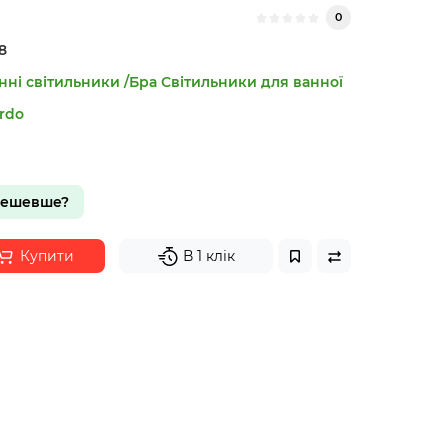
0
8
нні світильники /Бра
Світильники для ванної
rdo
дешевше?
Купити
В 1 клік