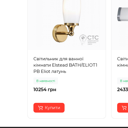
Світильник для ванної
Світ
кімнати Elstead BATH/ELIOT1
кімн
PB Eliot латунь
В наявності
В на
10254 грн
2433
Купити