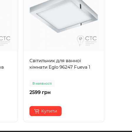
Світильник для ванної
Світил
va
кімнати Eglo 96247 Fueva 1
кімнат
1
В наявності
В наявн
2599 грн
1657 г
Купити
К