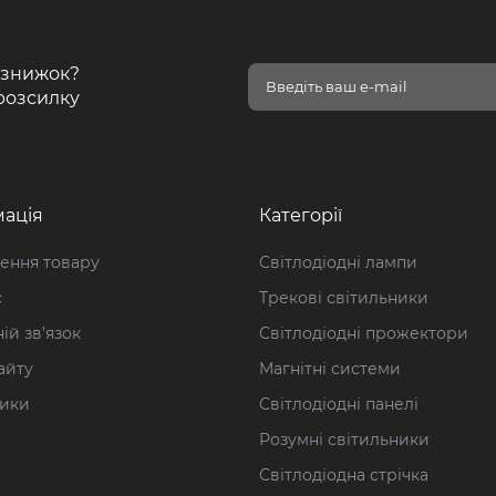
і знижок?
розсилку
ація
Категорії
ення товару
Світлодіодні лампи
с
Трекові світильники
ій зв’язок
Світлодіодні прожектори
айту
Магнітні системи
ики
Світлодіодні панелі
Розумні світильники
Світлодіодна стрічка