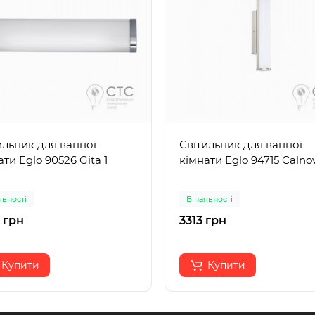
ильник для ванної
Світильник для ванної
ати Eglo 90526 Gita 1
кімнати Eglo 94715 Calno
явності
В наявності
 грн
3313 грн
Купити
Купити