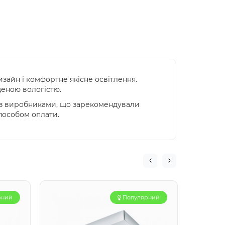
изайн і комфортне якісне освітлення.
щеною вологістю.
и з виробниками, що зарекомендували
способом оплати.
рний
Популярний