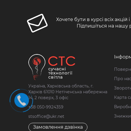
Хочете бути в курсі всіх акцій 
Підпишіться на нашу 
Інформ
Поверн
Про на
Україна, Харківська область, г.
Зворотн
Харків 61010 Нетіченська набережна
Карта с
14, 2 поверх, 3 офіс
Виробн
+38 050-9924359
Знижки
stsoffice@ukr.net
Замовлення дзвінка