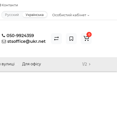
Контакти
Русский
Українська
Особистий кабінет
0
050-9924359
stsoffice@ukr.net
 вулиці
Для офісу
1/2