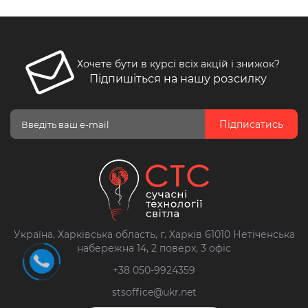
Хочете бути в курсі всіх акцій і знижок?
Підпишіться на нашу розсилку
Підписатись
Україна, Харківська область, г. Харків 61010 Нетіченська
набережна 14, 2 поверх, 3 офіс
+38 050-9924359
stsoffice@ukr.net