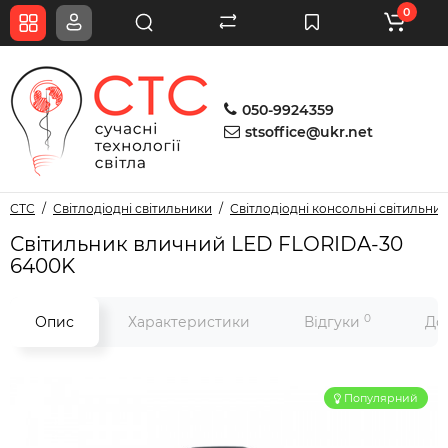
0
050-9924359
stsoffice@ukr.net
СТС
Світлодіодні світильники
Світлодіодні консольні світильни
Світильник вличний LED FLORIDA-30
6400K
0
Опис
Характеристики
Відгуки
До
Популярний