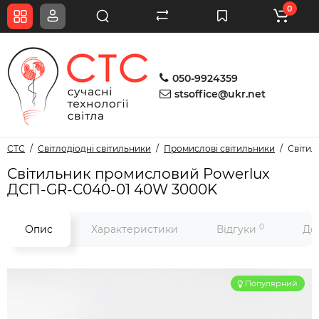
0
050-9924359
stsoffice@ukr.net
СТС
Світлодіодні світильники
Промислові світильники
Світил
Світильник промисловий Powerlux
ДСП-GR-C040-01 40W 3000K
0
Опис
Характеристики
Відгуки
До
Популярний