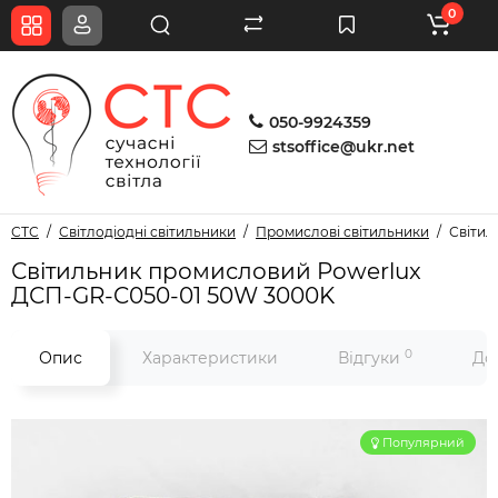
0
050-9924359
stsoffice@ukr.net
СТС
Світлодіодні світильники
Промислові світильники
Світил
Світильник промисловий Powerlux
ДСП-GR-C050-01 50W 3000K
0
Опис
Характеристики
Відгуки
До
Популярний