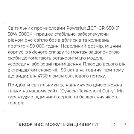
Світильник промисловий Powerlux ДСП-GR-S50-01
50W 3000K - працює стабільно, забезпечуючи
рівномірне світло без відблисків та коливань
протягом 50 000 годин. Невеликий розмір, міцний
корпус із якісного сплаву та монтаж за допомогою
скоби допомагають встановити цю модель
усередині або зовні приміщення. Плюс до всього він
є стандартом економії - 50 ватів на годину, при тому
що видає він 4750 люмен світлового потоку.
Придбати світильники за найнижчою ціною можна
тільки на нашому сайті "Сучасні Технології Світу". Ми
гарантуємо відмінний сервіс та бездоганну якість
товарів.
Також вас можуть зацікавити