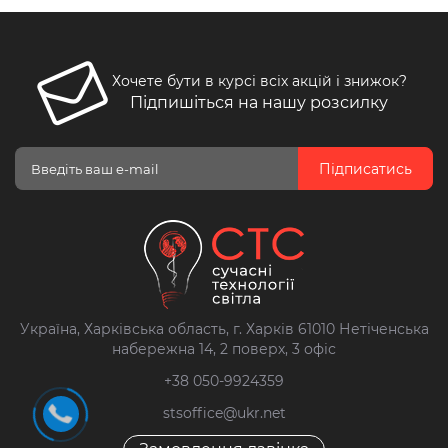
Хочете бути в курсі всіх акцій і знижок?
Підпишіться на нашу розсилку
Підписатись
Україна, Харківська область, г. Харків 61010 Нетіченська
набережна 14, 2 поверх, 3 офіс
+38 050-9924359
stsoffice@ukr.net