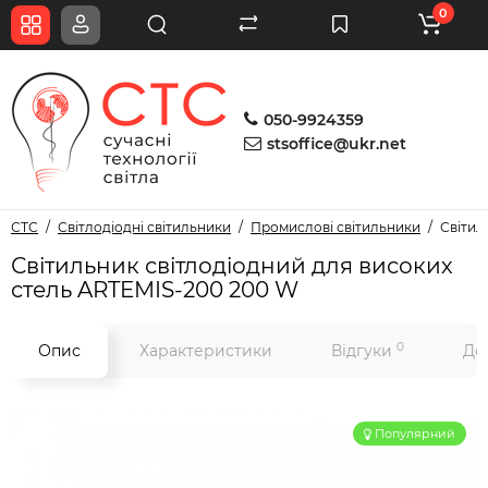
0
050-9924359
stsoffice@ukr.net
СТС
Світлодіодні світильники
Промислові світильники
Світил
Світильник світлодіодний для високих
стель ARTEMIS-200 200 W
0
Опис
Характеристики
Відгуки
До
Популярний