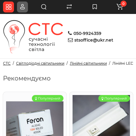
0
050-9924359
stsoffice@ukr.net
СТС
Світлодіодні світильники
Лінійні світильники
Лінійні LED
Рекомендуємо
Популярний
Популярний