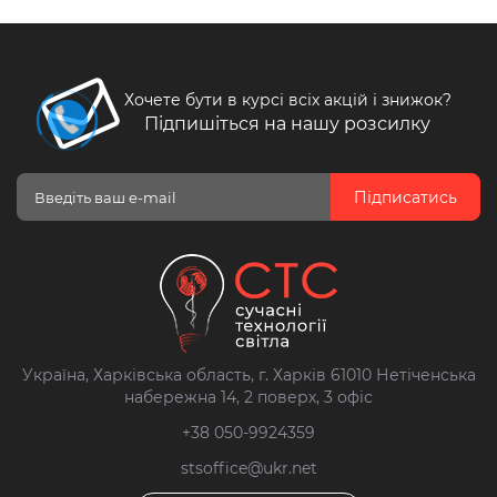
Хочете бути в курсі всіх акцій і знижок?
Підпишіться на нашу розсилку
Підписатись
Україна, Харківська область, г. Харків 61010 Нетіченська
набережна 14, 2 поверх, 3 офіс
+38 050-9924359
stsoffice@ukr.net