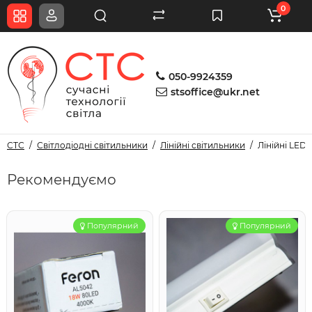
0
050-9924359
stsoffice@ukr.net
СТС
Світлодіодні світильники
Лінійні світильники
Лінійні LED 
Рекомендуємо
Популярний
Популярний