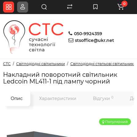
0
050-9924359
stsoffice@ukr.net
СТС
Світлодіодні світильники
Світлодіодні стельові світильники
Накладний поворотний світильник
Ledcoin ML411-1 під лампу чорний
0
Опис
Характеристики
Відгуки
До
Популярний