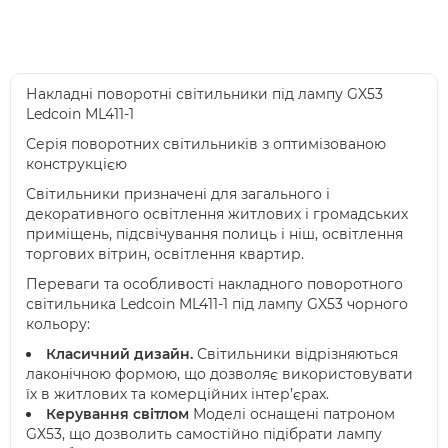
Накладні поворотні світильники під лампу GX53
Ledcoin МL411-1
Серія поворотних світильників з оптимізованою
конструкцією
Світильники призначені для загального і
декоративного освітлення житлових і громадських
приміщень, підсвічування полиць і ніш, освітлення
торгових вітрин, освітлення квартир.
Переваги та особливості накладного поворотного
світильника
Ledcoin ML411-1 під лампу GX53 чорного
кольору:
Класичний дизайн.
Світильники відрізняються
лаконічною формою, що дозволяє використовувати
їх в житлових та комерційних інтер’єрах.
Керування світлом
Моделі оснащені патроном
GХ53, що дозволить самостійно підібрати лампу