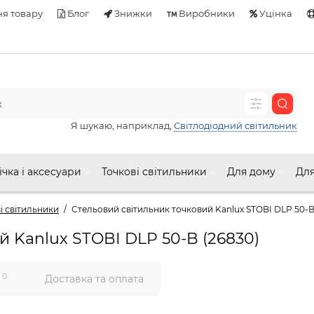
я товару
Блог
Знижки
Виробники
Уцінка
Я шукаю, наприклад,
Світлодіодний світильник
ічка і аксесуари
Точкові світильники
Для дому
Для
і світильники
Стельовий світильник точковий Kanlux STOBI DLP 50-B
й Kanlux STOBI DLP 50-B (26830)
0
и
Доставка та оплата