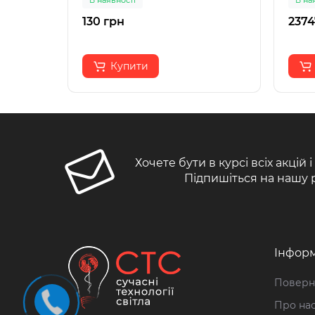
В наявності
В на
130 грн
2374
Купити
Хочете бути в курсі всіх акцій 
Підпишіться на нашу 
Інформ
Поверн
Про на