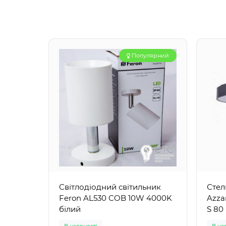
Популярний
Світлодіодний світильник
Стел
Feron AL530 COB 10W 4000K
Azza
білий
S 80