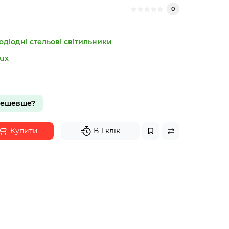
0
одіодні стельові світильники
ux
дешевше?
Купити
В 1 клік