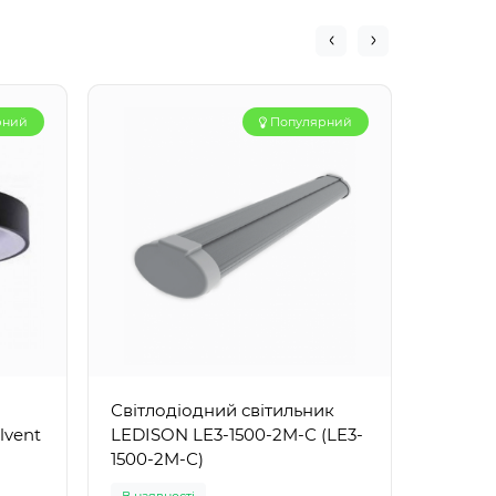
рний
Популярний
Світлодіодний світильник
Рамка 
lvent
LEDISON LE3-1500-2M-С (LE3-
монтаж
1500-2M-С)