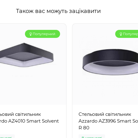
Також вас можуть зацікавити
Популярний
Популя
ьовий світильник
Стельовий світильник
rdo AZ4010 Smart Solvent
Azzardo AZ3996 Smart So
R 80