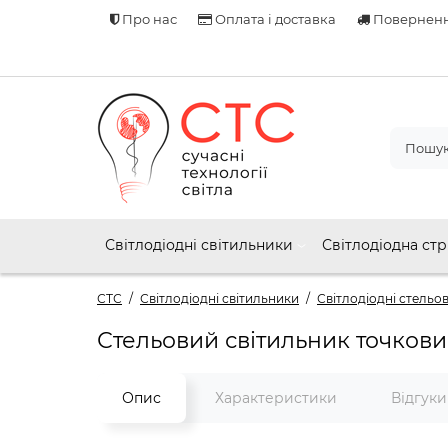
Про нас
Оплата і доставка
Поверненн
Світлодіодні світильники
Світлодіодна стр
СТС
Світлодіодні світильники
Світлодіодні стельов
Стельовий світильник точкови
Опис
Характеристики
Відгук