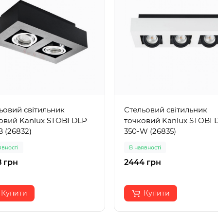
ьовий світильник
Стельовий світильник
овий Kanlux STOBI DLP
точковий Kanlux STOBI 
B (26832)
350-W (26835)
явності
В наявності
 грн
2444 грн
Купити
Купити