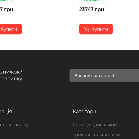
явності
В наявності
7 грн
23747 грн
Купити
Купити
і знижок?
розсилку
ація
Категорії
ення товару
Світлодіодні лампи
с
Трекові світильники