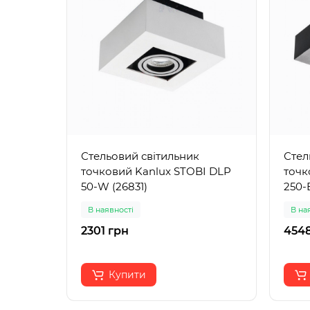
Стельовий світильник
Стел
точковий Kanlux STOBI DLP
точк
50-W (26831)
250-
В наявності
В на
2301 грн
4548
Купити