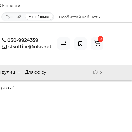
Контакти
Русский
Українська
Особистий кабінет
0
050-9924359
stsoffice@ukr.net
 вулиці
Для офісу
1/2
 (26830)