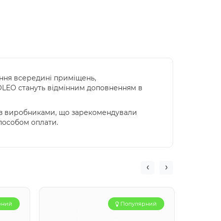
ання всередині приміщень,
TOLEO стануть відмінним доповненням в
и з виробниками, що зарекомендували
способом оплати.
рний
Популярний