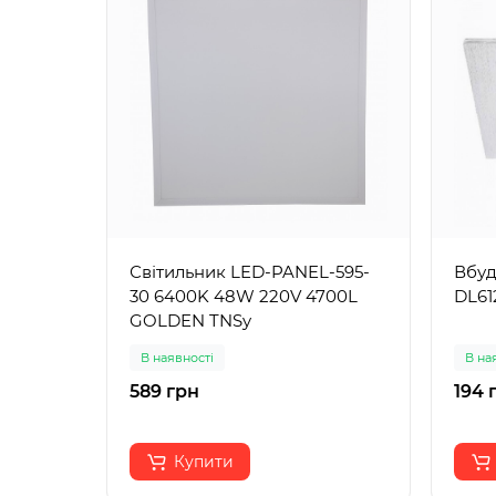
Світильник LED-PANEL-595-
Вбуд
30 6400K 48W 220V 4700L
DL61
GOLDEN TNSy
В наявності
В на
589 грн
194 
Купити