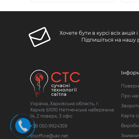
Хочете бути в курсі всіх акцій 
Підпишіться на нашу 
Інформ
Поверн
Про на
Україна, Харківська область, г.
Зворотн
Харків 61010 Нетіченська набережна
Карта с
14, 2 поверх, 3 офіс
Виробн
+38 050-9924359
Знижки
stsoffice@ukr.net