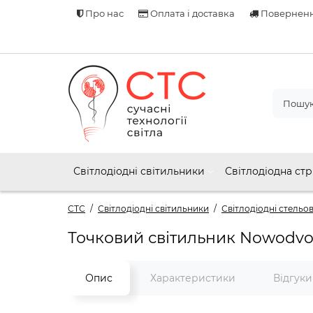
Про нас
Оплата і доставка
Поверненн
Світлодіодні світильники
Світлодіодна стр
СТС
Світлодіодні світильники
Світлодіодні стельов
Точковий світильник Nowodvo
Опис
Характеристики
Відгук