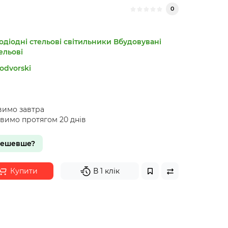
0
одіодні стельові світильники
Вбудовувані
ельові
odvorski
вимо завтра
авимо протягом 20 днів
дешевше?
Купити
В 1 клік