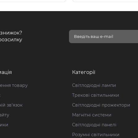
і знижок?
розсилку
ація
Категорії
ення товару
Світлодіодні лампи
с
Трекові світильники
ій зв’язок
Світлодіодні прожектори
айту
Магнітні системи
ики
Світлодіодні панелі
Розумні світильники