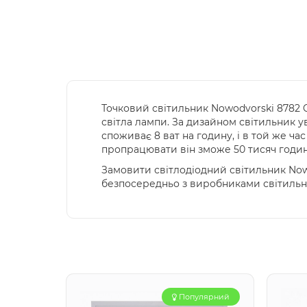
Точковий світильник Nowodvorski 8782 C
світла лампи. За дизайном світильник ув
споживає 8 ват на годину, і в той же ча
пропрацювати він зможе 50 тисяч годин 
Замовити світлодіодний світильник Now
безпосередньо з виробниками світильни
Популярний