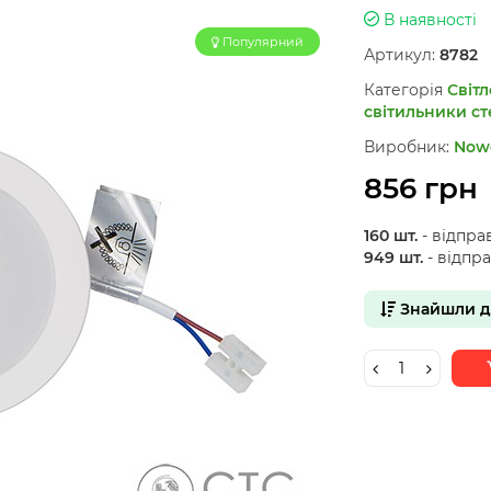
В наявності
Популярний
Артикул:
8782
Категорія
Світл
світильники ст
Виробник:
Now
856 грн
160 шт.
- відпра
949 шт.
- відпр
Знайшли 