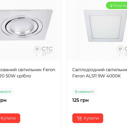
Популя
ований світильник Feron
Світлодіодний світильн
20 50W срібло
Feron AL511 9W 4000K
явності
В наявності
грн
125 грн
Купити
Купити