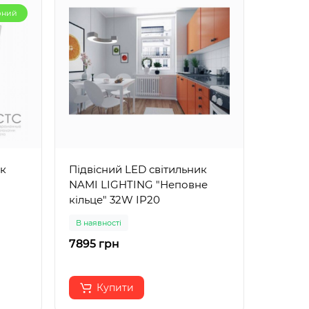
рний
ик
Підвісний LED світильник
Вбудо
NAMI LIGHTING "Неповне
світил
кільце" 32W IP20
білий
В наявності
В наявн
7895 грн
263 гр
Купити
К