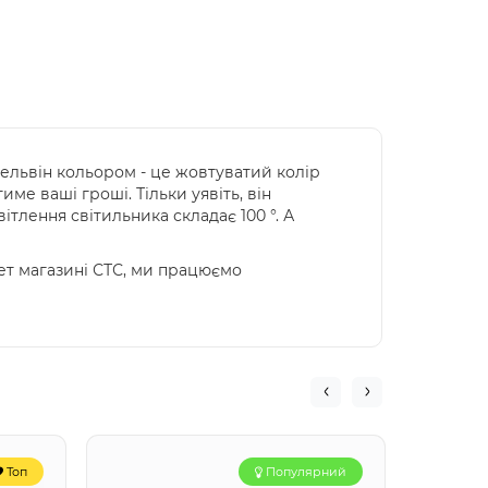
Кельвін кольором - це жовтуватий колір
ме ваші гроші. Тільки уявіть, він
ітлення світильника складає 100 °. А
ет магазині СТС, ми працюємо
Топ
Популярний