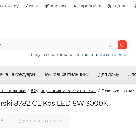
я товару
Блог
Знижки
Виробники
Уцінка
Я шукаю, наприклад,
Світлодіодний світильник
ічка і аксесуари
Точкові світильники
Для дому
Для
і світильники
Вбудовувані світильники стельові
Точковий світиль
rski 8782 CL Kos LED 8W 3000K
0
и
Доставка та оплата