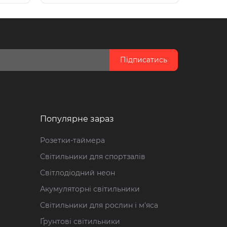
Підписатись
Популярне зараз
Розетки-таймера
Світильники для спортзалів
Світлодіодний неон
Акумуляторні світильники
Світильники для рослин і м'яса
Ґрунтові світильники