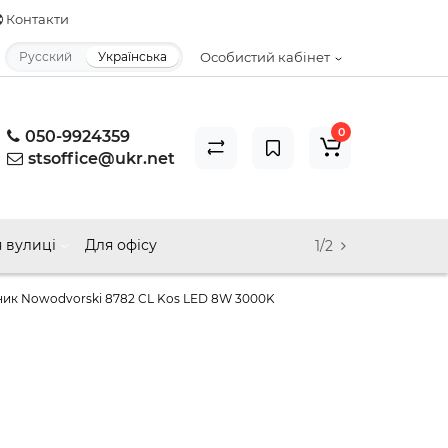
Контакти
Русский
Українська
Особистий кабінет
0
050-9924359
stsoffice@ukr.net
 вулиці
Для офісу
1/2
ник Nowodvorski 8782 CL Kos LED 8W 3000K