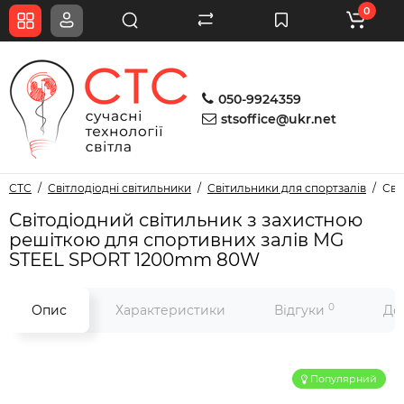
0
050-9924359
stsoffice@ukr.net
СТС
Світлодіодні світильники
Світильники для спортзалів
Сві
Світодіодний світильник з захистною
решіткою для спортивних залів MG
STEEL SPORT 1200mm 80W
0
Опис
Характеристики
Відгуки
До
Популярний