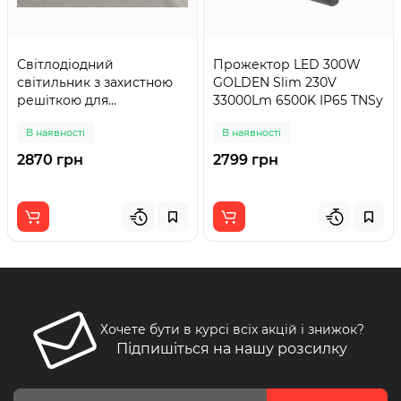
Світлодіодний
Прожектор LED 300W
світильник з захистною
GOLDEN Slim 230V
решіткою для
33000Lm 6500K IP65 TNSy
спортивних залів MG
В наявності
В наявності
LINE SPORT 1200mm 60W
2870 грн
2799 грн
Хочете бути в курсі всіх акцій і знижок?
Підпишіться на нашу розсилку