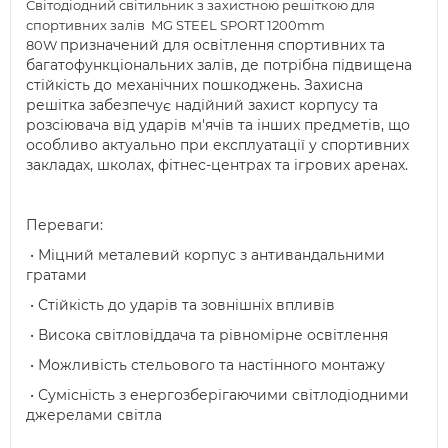
Світодіодний світильник з захистною решіткою для
спортивних залів MG STEEL SPORT 1200mm
призначений для освітлення спортивних та
80W
багатофункціональних залів, де потрібна підвищена
стійкість до механічних пошкоджень. Захисна
решітка забезпечує надійний захист корпусу та
розсіювача від ударів м'ячів та інших предметів, що
особливо актуально при експлуатації у спортивних
закладах, школах, фітнес-центрах та ігрових аренах.
Переваги:
• Міцний металевий корпус з антивандальними
гратами
• Стійкість до ударів та зовнішніх впливів
• Висока світловіддача та рівномірне освітлення
• Можливість стельового та настінного монтажу
• Сумісність з енергозберігаючими світлодіодними
джерелами світла