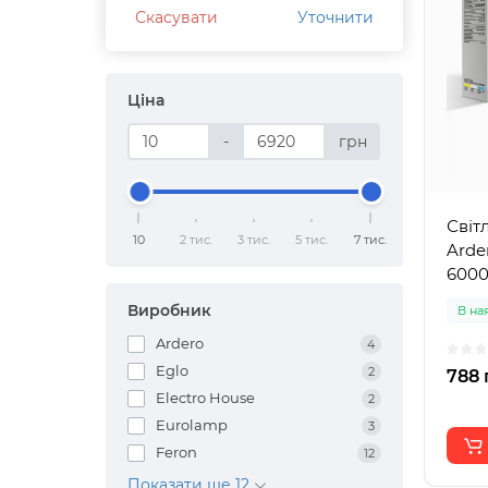
Скасувати
Уточнити
Ціна
-
грн
Світ
10
2 тис.
3 тис.
5 тис.
7 тис.
Arde
600
Виробник
В на
Ardero
4
Eglo
2
788 
Electro House
2
Eurolamp
3
Feron
12
Показати ще 12