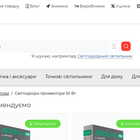
я товару
Блог
Знижки
Виробники
Уцінка
Я шукаю, наприклад,
Світлодіодний світильник
ічка і аксесуари
Точкові світильники
Для дому
Для
ктори
Світлодіодні прожектори 50 Вт
мендуємо
Популярний
Популя