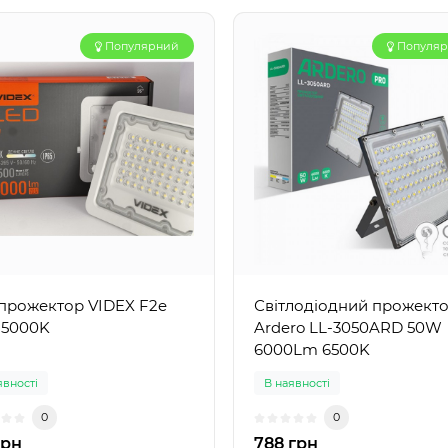
Популярний
Популя
прожектор VIDEX F2e
Світлодіодний прожект
 5000K
Ardero LL-3050ARD 50W
6000Lm 6500K
явності
В наявності
0
0
грн
788 грн