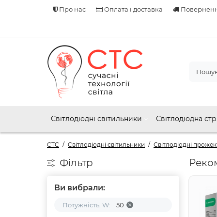
Про нас
Оплата і доставка
Поверненн
Світлодіодні світильники
Світлодіодна стр
СТС
Світлодіодні світильники
Світлодіодні проже
Фільтр
Реко
Ви вибрали:
Потужність, W:
50