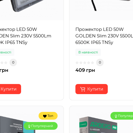
ектор LED 50W
Прожектор LED 50W
EN Slim 230V 5500Lm
GOLDEN Slim 230V 5500
K IP65 TNSy
6500K IP65 TNSy
явності
В наявності
0
0
грн
409 грн
Купити
Купити
Топ
Популя
Популярний