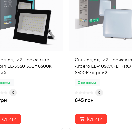
лодіодний прожектор
Світлодіодний прожект
oin LL-5050 50Вт 6500K
Ardero LL-4050ARD PRO
ний
6500K чорний
явності
В наявності
0
0
грн
645 грн
Купити
Купити