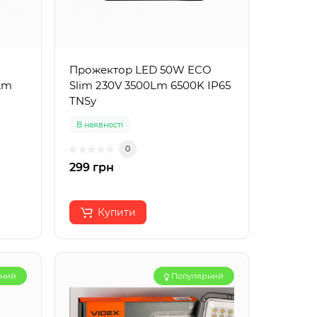
Прожектор LED 50W ECO
Lm
Slim 230V 3500Lm 6500K IP65
TNSy
В наявності
0
299 грн
Купити
рний
Популярний