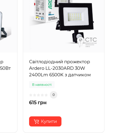
ор
Світлодіодний прожектор
 50Вт
Ardero LL-2030ARD 30W
2400Lm 6500K з датчиком
В наявності
0
615 грн
Купити