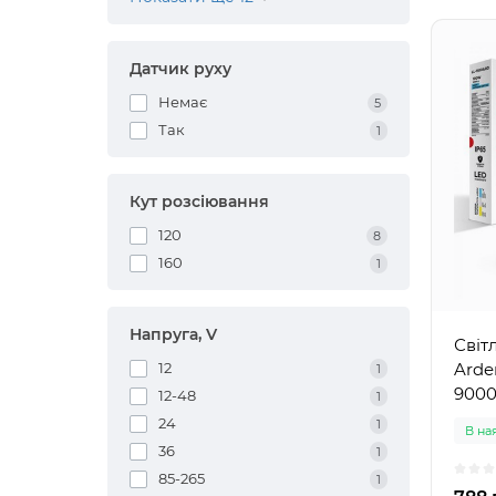
Датчик руху
Немає
5
Так
1
Кут розсіювання
120
8
160
1
Напруга, V
Світ
Arde
12
1
900
12-48
1
24
1
В на
36
1
85-265
1