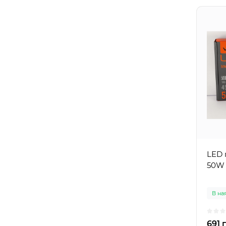
LED 
50W
В на
691 