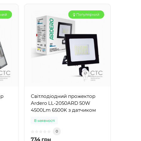
рний
Популярний
ор
Світлодіодний прожектор
Ardero LL-2050ARD 50W
4500Lm 6500K з датчиком
В наявності
0
734 грн