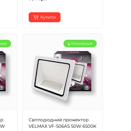
Купити
рний
Популярний
ор
Світлодіодний прожектор
0W
VELMAX VF-506AS 50W 6500K