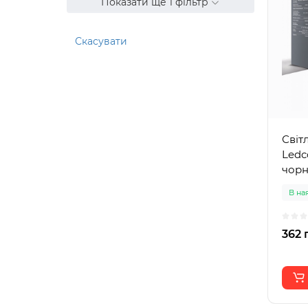
Показати ще 1 фільтр
Скасувати
Світ
Ledc
чор
В на
362 