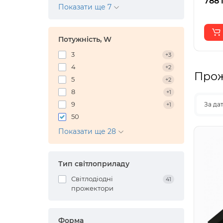
788 
Показати ще 7
Потужність, W
3
+3
4
+2
Прож
5
+2
8
+1
9
За да
+1
50
Показати ще 28
Тип світлоприладу
Світлодіодні
41
прожектори
Форма