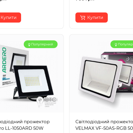
Купити
Купити
Популярний
Популя
лодіодний прожектор
Світлодіодний прожект
ro LL-1050ARD 50W
VELMAX VF-50AS-RGB 5