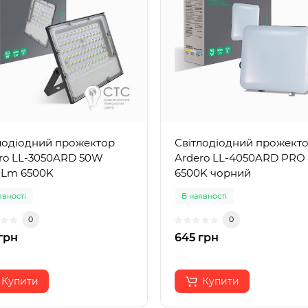
лодіодний прожектор
Світлодіодний прожект
ro LL-3050ARD 50W
Ardero LL-4050ARD PRO
0Lm 6500K
6500K чорний
явності
В наявності
0
0
грн
645 грн
Купити
Купити