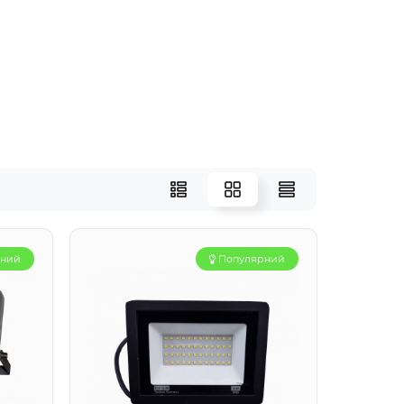
рний
Популярний