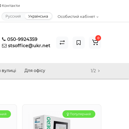
Контакти
Русский
Українська
Особистий кабінет
0
050-9924359
stsoffice@ukr.net
 вулиці
Для офісу
1/2
рний
Популярний