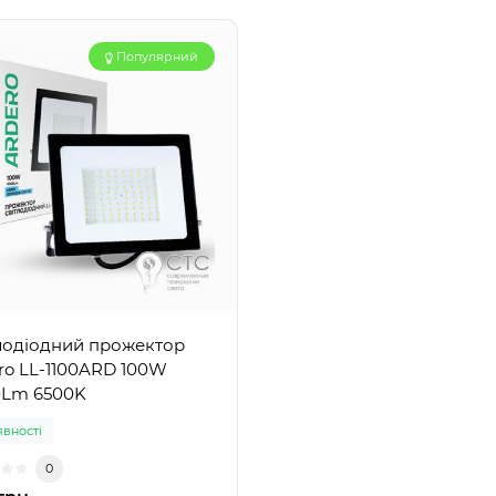
Популярний
лодіодний прожектор
ro LL-1100ARD 100W
0Lm 6500K
явності
0