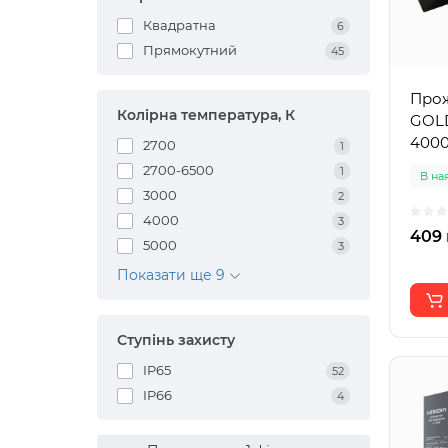
Квадратна
6
Прямокутний
45
Прож
Колірна температура, К
GOLD
4000
2700
1
2700-6500
1
В на
3000
2
4000
3
409 
5000
3
Показати ще 9
Ступінь захисту
IP65
52
IP66
4