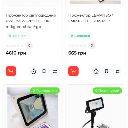
Прожектор світлодіодний
Прожектор LEMANSO /
PWL 150W IP65-COLOR
LMP9-21 LED 20w RGB
red/green/blue/rgb
В наявності
В наявності
0
0
4610 грн
665 грн
Популярний
Популярний