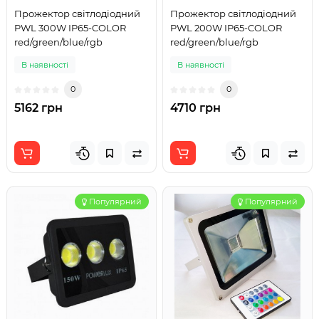
Прожектор світлодіодний
Прожектор світлодіодний
PWL 300W IP65-COLOR
PWL 200W IP65-COLOR
red/green/blue/rgb
red/green/blue/rgb
В наявності
В наявності
0
0
5162 грн
4710 грн
Популярний
Популярний