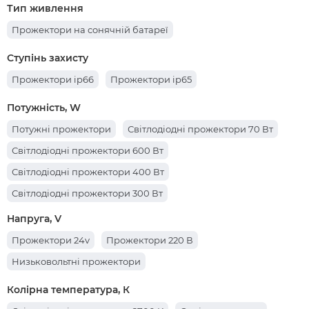
Тип живлення
Прожектори на сонячній батареї
Ступінь захисту
Прожектори ip66
Прожектори ip65
Потужність, W
Потужні прожектори
Світлодіодні прожектори 70 Вт
Світлодіодні прожектори 600 Вт
Світлодіодні прожектори 400 Вт
Світлодіодні прожектори 300 Вт
Світлодіодні прожектори 500 Вт
Напруга, V
Світлодіодні прожектори 200 Вт
Прожектори 24v
Прожектори 220 В
Світлодіодні прожектори 20 Вт
Низьковольтні прожектори
Світлодіодні прожектори 10 Вт
Колірна температура, К
Світлодіодні прожектори 150 Вт