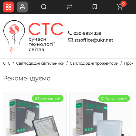
0
050-9924359
stsoffice@ukr.net
СТС
Світлодіодні світильники
Світлодіодні прожектори
Проже
Рекомендуємо
Популярний
Популярний