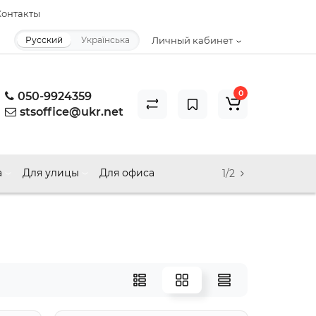
онтакты
Русский
Українська
Личный кабинет
0
050-9924359
stsoffice@ukr.net
а
Для улицы
Для офиса
1/2