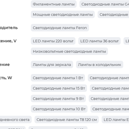
Филаментные лампы
Светодиодные лампы G
Мощные светодиодные лампы
Светодиодные 
одитель
Светодиодные лампы Feron
ение, V
LED лампы 220 вольт
LED лампы 36 вольт
L
Низковольтные светодиодные лампы
ение
Лампы для зеркала
Лампы в холодильник
ть, W
Cветодиодные лампы 1 Вт
Cветодиодные ламп
Cветодиодные лампы 15 Вт
Cветодиодные лам
Cветодиодные лампы 9 Вт
Светодиодные ламп
Cветодиодные лампы 10 Вт
Cветодиодные лам
Светодиодные лампы 7 Вт
Светодиодные ламп
дневного света
Светодиодные лампы T8 120 см
LED лампы E2