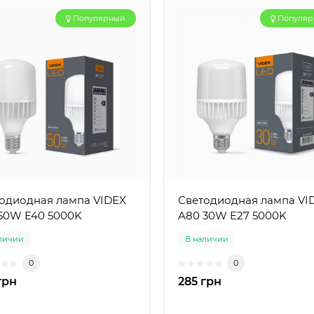
Популярный
Популя
одиодная лампа VIDEX
Светодиодная лампа VI
 50W E40 5000K
A80 30W E27 5000K
личии
В наличии
0
0
грн
285 грн