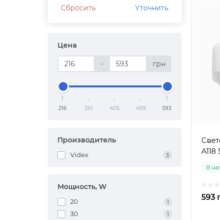
Сбросить
Уточнить
Цена
-
грн
216
310
405
499
593
Производитель
Свет
A118
Videx
3
В на
Мощность, W
593 
20
1
30
1