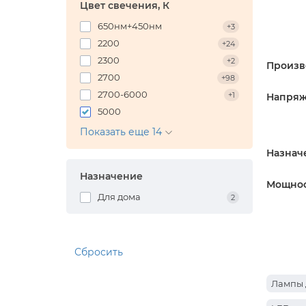
Цвет свечения, К
650нм+450нм
+3
2200
+24
2300
+2
Произв
2700
+98
2700-6000
+1
Напряж
5000
Показать еще 14
Назнач
Назначение
Мощнос
Для дома
2
Сбросить
Лампы 