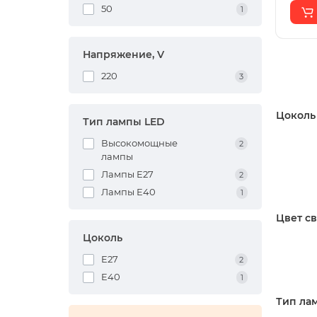
50
1
Напряжение, V
220
3
Цоколь
Тип лампы LED
Высокомощные
2
лампы
Лампы E27
2
Лампы E40
1
Цвет св
Цоколь
E27
2
E40
1
Тип ла