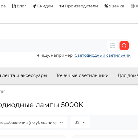
ара
Блог
Скидки
Производители
Уценка
К
Я ищу, например,
Светодиодный светильник
 лента и аксессуары
Точечные светильники
Для дом
0К
одиодные лампы 5000К
те добавления (по убыванию)
32