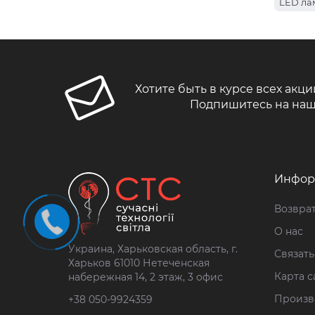
LED ла
Хотите быть в курсе всех акци
Подпишитесь на наш
Инфор
Возврат
О нас
Украина, Харьковская область, г.
Связать
Харьков 61010 Нетеченская
Карта с
набережная 14, 2 этаж, 3 офис
Произв
+38 050-9924359