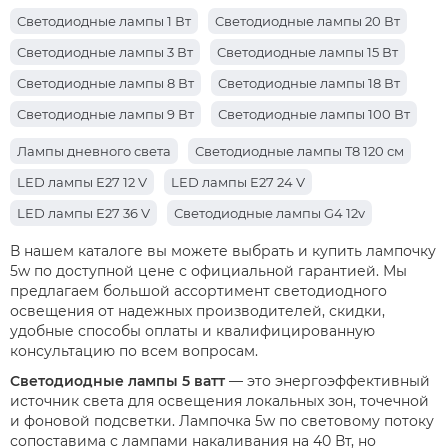
Cветодиодные лампы 1 Вт
Cветодиодные лампы 20 Вт
Cветодиодные лампы 3 Вт
Cветодиодные лампы 15 Вт
Cветодиодные лампы 8 Вт
Cветодиодные лампы 18 Вт
Cветодиодные лампы 9 Вт
Светодиодные лампы 100 Вт
Cветодиодные лампы 5 Вт
Cветодиодные лампы 10 Вт
Лампы дневного света
Светодиодные лампы T8 120 см
Cветодиодные лампы 30 Вт
Cветодиодные лампы 40 Вт
LED лампы E27 12 V
LED лампы E27 24 V
Светодиодные лампы 7 Вт
Светодиодные лампы 50 Вт
LED лампы E27 36 V
Светодиодные лампы G4 12v
Светодиодные лампы 12 Вт
Cветодиодные лампы 6 Вт
В нашем каталоге вы можете выбрать и купить лампочку
5w по доступной цене с официальной гарантией. Мы
предлагаем большой ассортимент светодиодного
освещения от надежных производителей, скидки,
удобные способы оплаты и квалифицированную
консультацию по всем вопросам.
Светодиодные лампы 5 ватт
— это энергоэффективный
источник света для освещения локальных зон, точечной
и фоновой подсветки. Лампочка 5w по световому потоку
сопоставима с лампами накаливания на 40 Вт, но