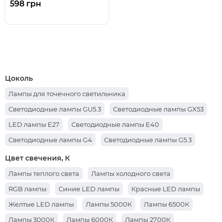
598 грн
Цоколь
Лампы для точечного светильника
Светодиодные лампы GU5.3
Светодиодные лампы GX53
LED лампы E27
Светодиодные лампы E40
Светодиодные лампы G4
Светодиодные лампы G5.3
Светодиодные лампы G13
Светодиодные лампы GU10
Цвет свечения, К
Светодиодные лампы G9
Светодиодные лампы E14
Лампы теплого света
Лампы холодного света
RGB лампы
Синие LED лампы
Красные LED лампы
Желтые LED лампы
Лампы 5000К
Лампы 6500К
Лампы 3000К
Лампы 6000К
Лампы 2700К