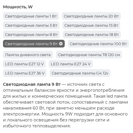
Мощность, W
Cветодиодные лампы 1 Вт
Cветодиодные лампы 20 Вт
Cветодиодные лампы 3 Вт
Cветодиодные лампы 15 Вт
Cветодиодные лампы 8 Вт
Cветодиодные лампы 18 Вт
Cветодиодные лампы 9 Вт
Светодиодные лампы 100 Вт
Cветодиодные лампы 5 Вт
Cветодиодные лампы 10 Вт
Лампы дневного света
Светодиодные лампы T8 120 см
Cветодиодные лампы 30 Вт
Cветодиодные лампы 40 Вт
LED лампы E27 12 V
LED лампы E27 24 V
Светодиодные лампы 7 Вт
Светодиодные лампы 50 Вт
LED лампы E27 36 V
Светодиодные лампы G4 12v
Светодиодные лампы 12 Вт
Cветодиодные лампы 6 Вт
Светодиодная лампа 9 Вт
— источник света с
оптимальным балансом яркости и энергопотребления
для жилых и коммерческих помещений. Такая led лампа
обеспечивает световой поток, сопоставимый с лампами
накаливания 60 Вт, при заметно меньшем расходе
электроэнергии. Мощность 9W подходит для основного
и локального освещения без перегрузки сети и
избыточного тепловыделения.