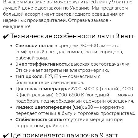
В нашем магазине вы можете купить led лампу 9 ватт по
лучшей цене с доставкой по Украине. Мы предлагаем
большой ассортимент светодиодного освещения от
надежных производителей. Отправка заказов -
ежедневно!
✔️ Технические особенности ламп 9 ватт
Световой поток:
в среднем 750–900 лм — это
комфортный свет для комнат, кухни, коридора,
рабочей зоны.
Энергоэффективность:
высокая светоотдача (лм/
Вт) снижает затраты на электроэнергию.
Тип цоколя:
E27, E14 — совместимы с
большинством светильников.
Цветовая температура:
2700–3000 K (теплый), 4000
K (нейтральный), 6000–6500 K (холодный) — можно
подобрать под необходимый сценарий освещения.
Индекс цветопередачи (CRI):
≥80 — корректно
передает оттенки в быту и торговых пространствах.
Стабильность света:
отсутствие мерцания при
корректном драйвере.
✔️ Где применяется лампочка 9 ватт