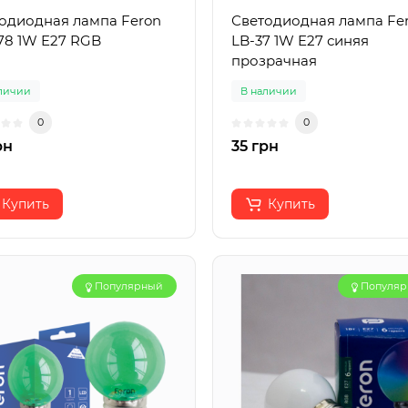
одиодная лампа Feron
Светодиодная лампа Fe
LB-378 1W E27 RGB
LB-37 1W E27 синяя
прозрачная
личии
В наличии
0
0
рн
35 грн
Купить
Купить
Популярный
Популя