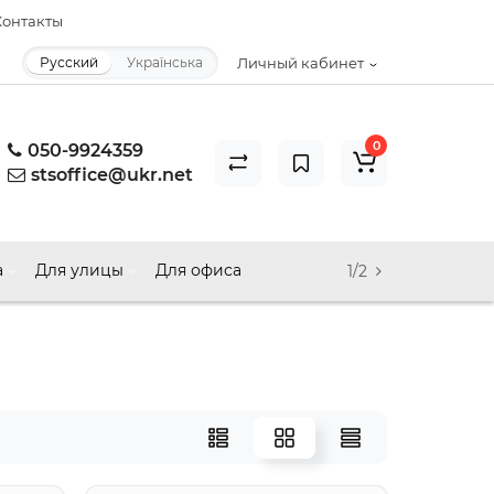
онтакты
Русский
Українська
Личный кабинет
0
050-9924359
stsoffice@ukr.net
а
Для улицы
Для офиса
1/2