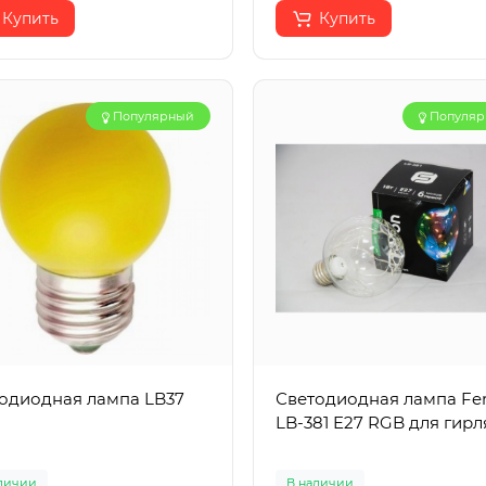
Купить
Купить
Популярный
Популя
одиодная лампа LB37
Светодиодная лампа Fe
LB-381 E27 RGB для гир
личии
В наличии