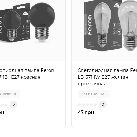
одиодная лампа Feron
Светодиодная лампа Fe
7 1Вт E27 красная
LB-371 1W E27 желтая
прозрачная
в наличии
Нет в наличии
0
0
рн
47 грн