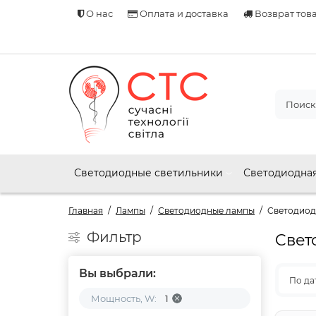
О нас
Оплата и доставка
Возврат тов
Светодиодные светильники
Светодиодная
Главная
Лампы
Светодиодные лампы
Cветодиод
Фильтр
Cвет
Вы выбрали:
По да
Мощность, W:
1