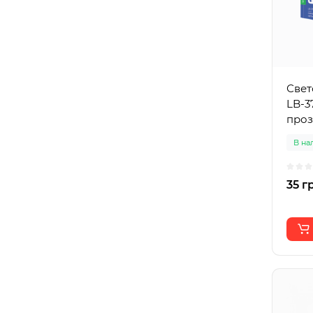
Свет
LB-3
проз
В на
35 г