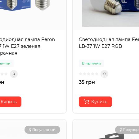
одиодная лампа Feron
Светодиодная лампа Fe
7 1W E27 зеленая
LB-37 1W E27 RGB
рачная
личии
В наличии
0
0
рн
35 грн
Купить
Купить
Популярный
Популя