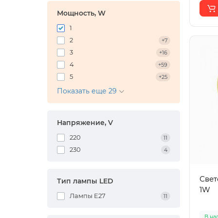
Мощность, W
1
2
+7
3
+16
4
+59
5
+25
Показать еще 29
Напряжение, V
220
11
230
4
Свет
Тип лампы LED
1W
Лампы E27
11
В на