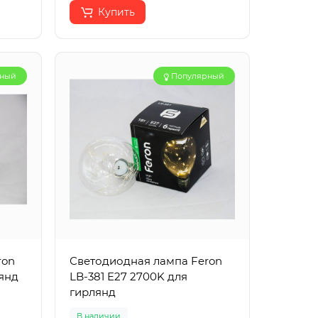
Купить
рный
Популярный
ron
Светодиодная лампа Feron
лянд
LB-381 E27 2700K для
гирлянд
В наличии