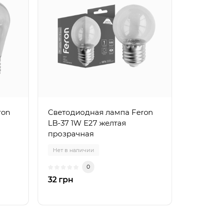
ron
Светодиодная лампа Feron
LB-37 1W E27 желтая
прозрачная
Нет в наличии
0
32 грн