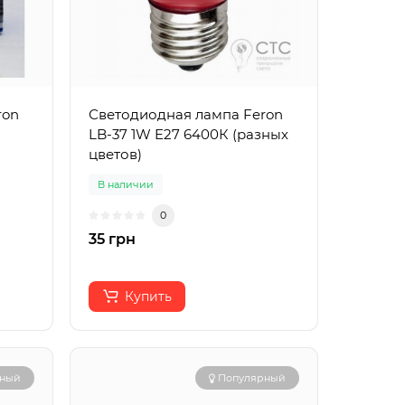
ron
Светодиодная лампа Feron
LB-37 1W E27 6400К (разных
цветов)
В наличии
0
35 грн
Купить
рный
Популярный