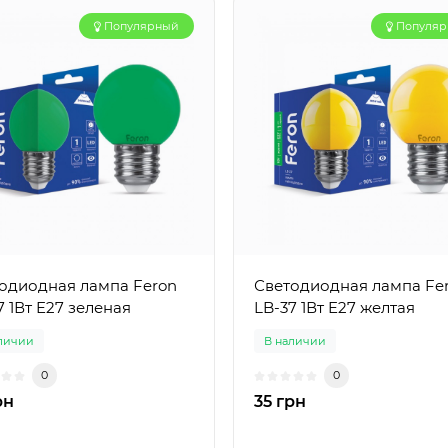
Популярный
Популя
одиодная лампа Feron
Светодиодная лампа Fe
7 1Вт E27 зеленая
LB-37 1Вт E27 желтая
личии
В наличии
0
0
рн
35 грн