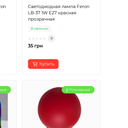
ron
Светодиодная лампа Feron
LB-37 1W E27 красная
прозрачная
В наличии
0
35 грн
Купить
рный
Популярный