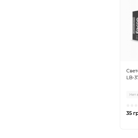
Свет
LB-3
Нет 
35 г