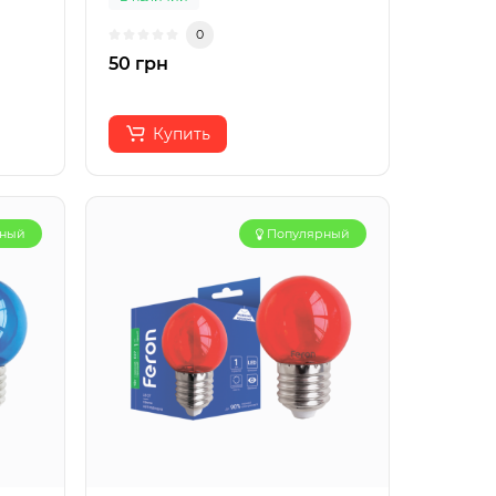
0
50 грн
Купить
рный
Популярный