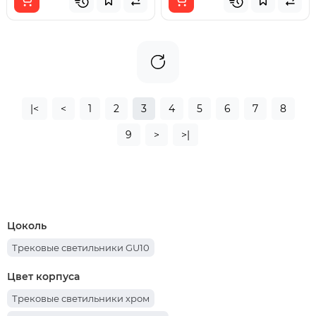
|<
<
1
2
3
4
5
6
7
8
9
>
>|
Цоколь
Трековые светильники GU10
Цвет корпуса
Трековые светильники хром