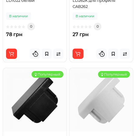
LD1022 белый
LD262K для профиля
СAB262
В наличии
В наличии
0
0
78 грн
27 грн
Популярный
Популярный