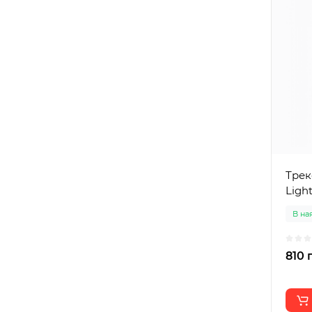
Трек
Ligh
В на
810 