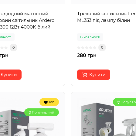
лодіодний магнітний
Трековий світильник Fe
овий світильник Ardero
ML333 під лампу білий
00 12Вт 4000K білий
явності
В наявності
0
0
грн
280 грн
Купити
Купити
Топ
Популя
Популярний