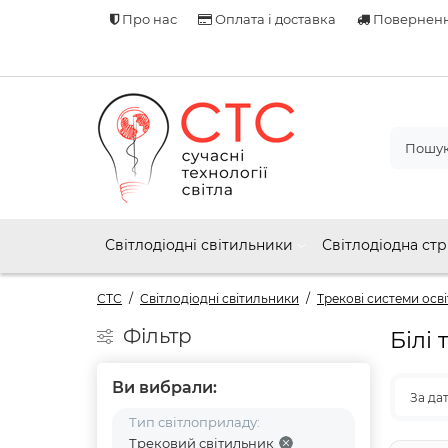
Про нас
Оплата і доставка
Поверненн
Світлодіодні світильники
Світлодіодна стр
СТС
Світлодіодні світильники
Трекові системи осв
Фільтр
Білі
Ви вибрали:
За да
Тип світлоприладу:
Трековий світильник