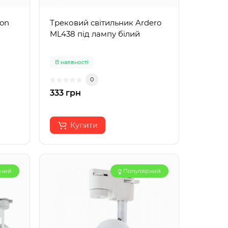
ron
Трековий світильник Ardero
ML438 під лампу білий
В наявності
0
333 грн
Купити
рний
Популярний