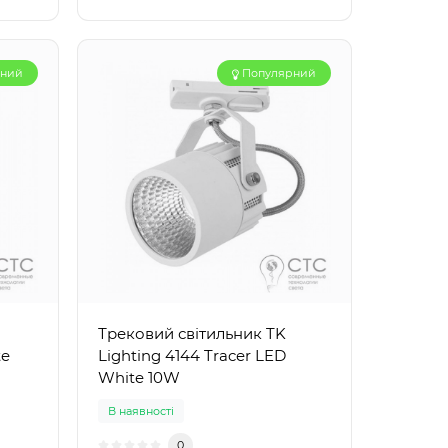
рний
Популярний
Трековий світильник TK
te
Lighting 4144 Tracer LED
White 10W
В наявності
0