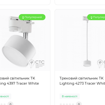
Популярний
Популя
овий світильник TK
Трековий світильник TK
ting 4397 Tracer White
Lighting 4273 Tracer Whi
явності
В наявності
0
0