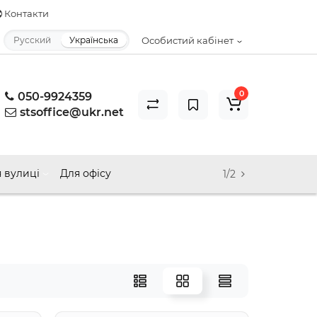
Контакти
Русский
Українська
Особистий кабінет
0
050-9924359
stsoffice@ukr.net
 вулиці
Для офісу
1/2