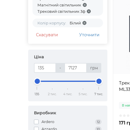
Магнітний світильник
Трековий світильник 3ф
Колір корпусу:
Білий
Скасувати
Уточнити
Ціна
-
грн
Трек
ML33
135
2 тис.
4 тис.
5 тис.
7 тис.
В на
Виробник
Ardero
12
171 
Azzardo
10