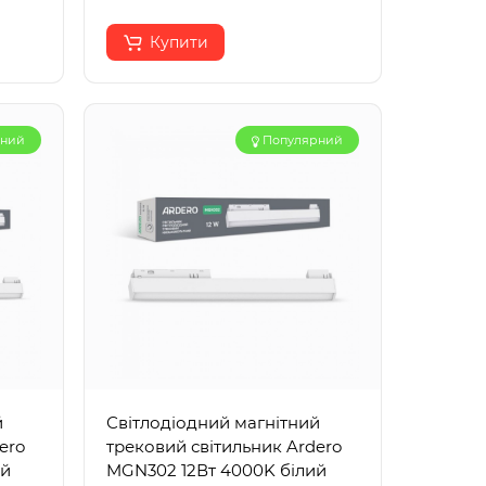
Купити
рний
Популярний
й
Світлодіодний магнітний
ero
трековий світильник Ardero
ий
MGN302 12Вт 4000K білий