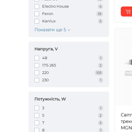
Electro House
4
Feron
33
Kanlux
5
Показати ще 5
Напруга, V
48
1
175-265
2
220
103
230
1
Потужність, W
3
1
Світ
5
2
трек
7
5
MGN3
8
1