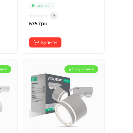
В наявності
0
575 грн
Купити
рний
Популярний