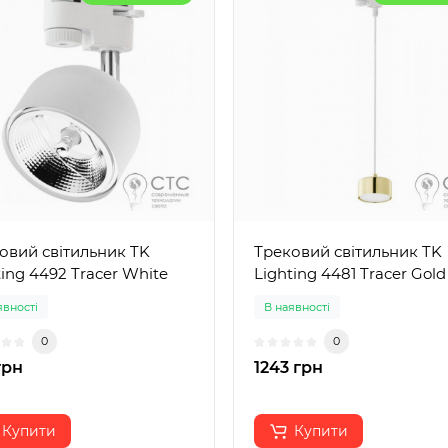
овий світильник TK
Трековий світильник TK
ting 4492 Tracer White
Lighting 4481 Tracer Gold
явності
В наявності
0
0
грн
1243 грн
Купити
Купити