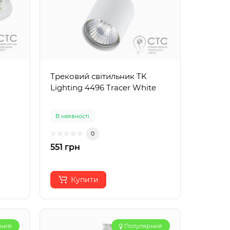
Трековий світильник TK
Lighting 4496 Tracer White
В наявності
0
551 грн
Купити
рний
Популярний