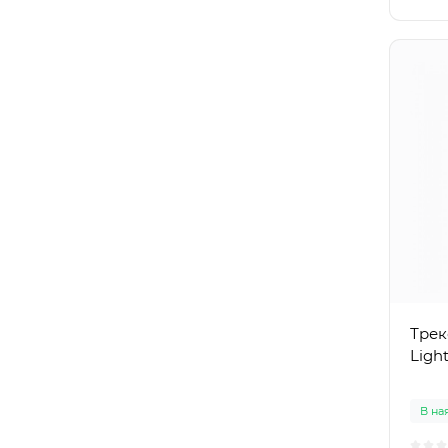
Трек
Ligh
В на