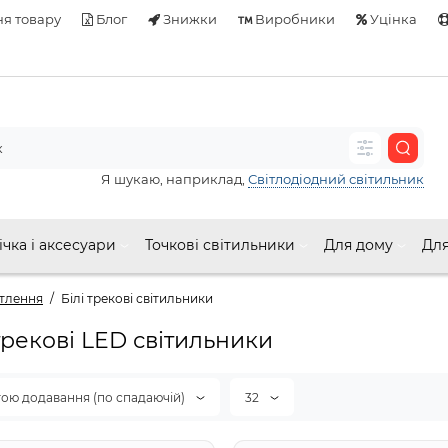
я товару
Блог
Знижки
Виробники
Уцінка
Я шукаю, наприклад,
Світлодіодний світильник
ічка і аксесуари
Точкові світильники
Для дому
Для
ітлення
Білі трекові світильники
 трекові LED світильники
тою додавання (по спадаючій)
32