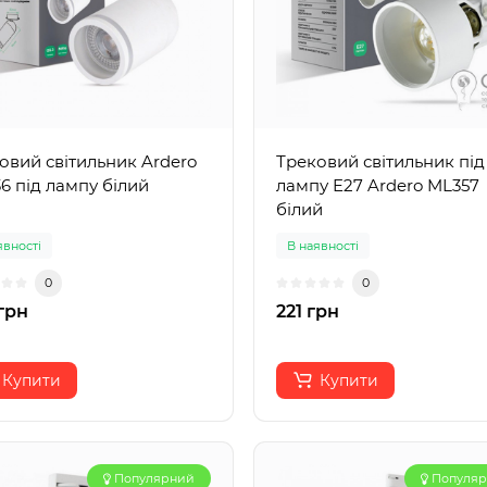
овий світильник Ardero
Трековий світильник під
6 під лампу білий
лампу E27 Ardero ML357
білий
явності
В наявності
0
0
грн
221 грн
Купити
Купити
Популярний
Популя