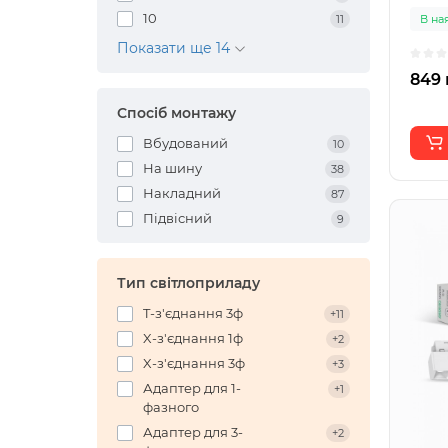
10
В на
11
Показати ще 14
849 
Спосіб монтажу
Вбудований
10
На шину
38
Накладний
87
Підвісний
9
Тип світлоприладу
T-з'єднання 3ф
+11
X-з'єднання 1ф
+2
X-з'єднання 3ф
+3
Адаптер для 1-
+1
фазного
Адаптер для 3-
+2