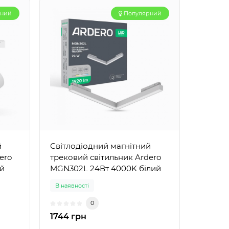
рний
Популярний
й
Світлодіодний магнітний
ero
трековий світильник Ardero
ий
MGN302L 24Вт 4000K білий
В наявності
0
1744 грн