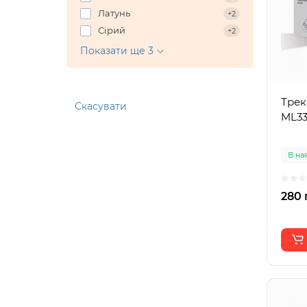
Латунь
+2
Сірий
+2
Показати ще 3
Трек
Скасувати
ML33
В на
280 