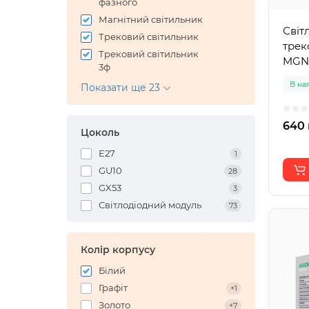
фазного
Магнітний світильник
Світ
Трековий світильник
трек
Трековий світильник
MGN3
3ф
В на
Показати ще 23
640 
Цоколь
E27
1
GU10
28
GX53
3
Світлодіодний модуль
73
Колір корпусу
Білий
Графіт
+1
Золото
+7