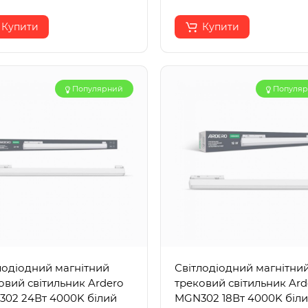
Купити
Купити
Популярний
Популя
лодіодний магнітний
Світлодіодний магнітни
овий світильник Ardero
трековий світильник Ard
02 24Вт 4000K білий
MGN302 18Вт 4000K біл