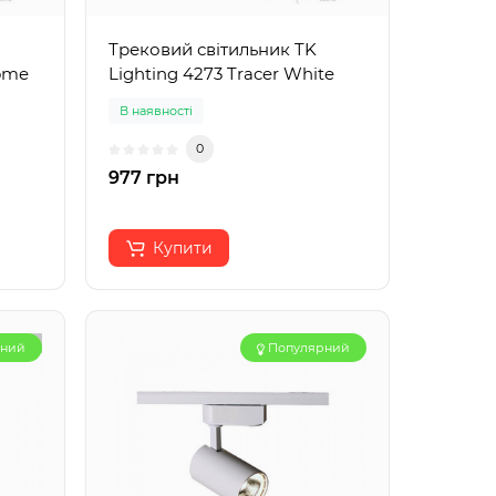
Трековий світильник TK
rome
Lighting 4273 Tracer White
В наявності
0
977 грн
Купити
рний
Популярний