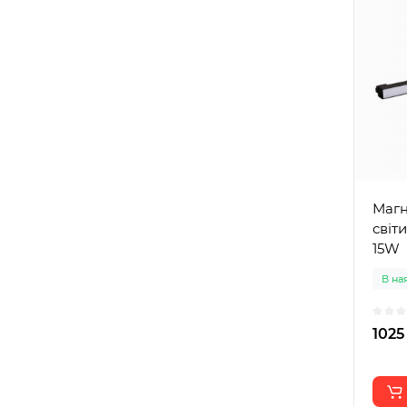
Магн
світ
15W
В на
1025