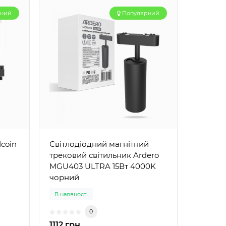
рний
Популярний
coin
Світлодіодний магнітний
трековий світильник Ardero
MGU403 ULTRA 15Вт 4000K
чорний
В наявності
0
1112 грн