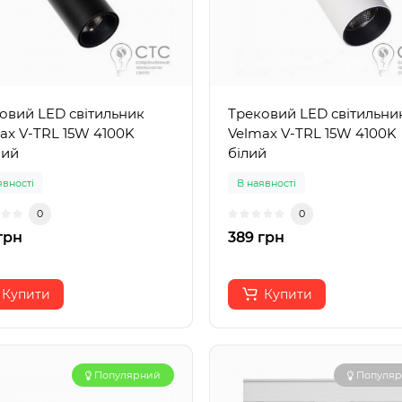
овий LED світильник
Трековий LED світильни
ax V-TRL 15W 4100K
Velmax V-TRL 15W 4100K
ний
білий
явності
В наявності
0
0
грн
389 грн
Купити
Купити
Популярний
Популя