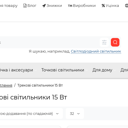
я товару
Блог
Знижки
Виробники
Уцінка
Я шукаю, наприклад,
Світлодіодний світильник
ічка і аксесуари
Точкові світильники
Для дому
Для
ітлення
Трекові світильники 15 Вт
ві світильники 15 Вт
тою додавання (по спадаючій)
32