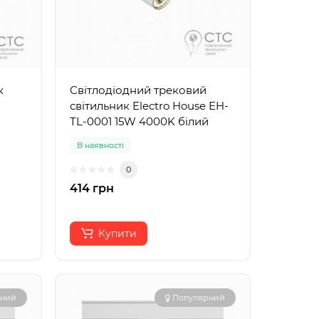
к
Світлодіодний трековий
світильник Electro House EH-
TL-0001 15W 4000K білий
В наявності
0
414 грн
Купити
рний
Популярний