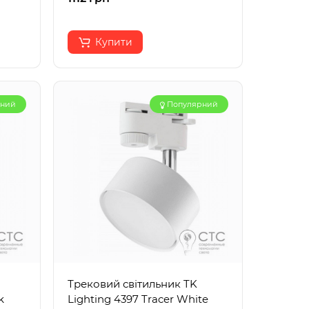
Купити
рний
Популярний
Трековий світильник TK
k
Lighting 4397 Tracer White