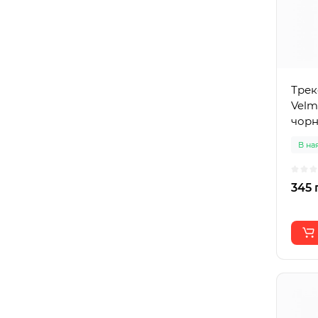
Трек
Velm
чор
В на
345 