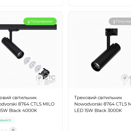
Популярний
Популя
овий світильник
Трековий світильник
dvorski 8764 CTLS MILO
Nowodvorski 8764 CTLS 
15W Black 4000K
LED 15W Black 3000K
явності
0