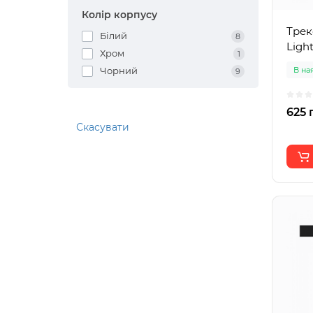
Колір корпусу
Трек
Білий
8
Light
Хром
1
Чорний
В на
9
625 
Скасувати