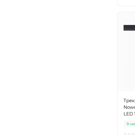
Трек
Nowo
LED 
В на