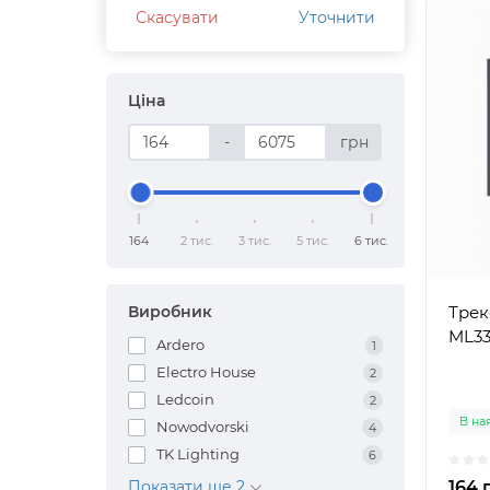
Скасувати
Уточнити
Ціна
-
грн
164
2 тис.
3 тис.
5 тис.
6 тис.
Виробник
Трек
ML33
Ardero
1
Electro House
2
Ledcoin
2
В на
Nowodvorski
4
TK Lighting
6
Показати ще 2
164 