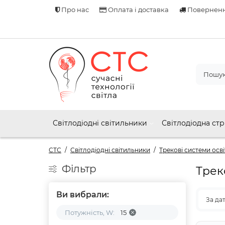
Про нас
Оплата і доставка
Поверненн
Світлодіодні світильники
Світлодіодна стр
СТС
Світлодіодні світильники
Трекові системи осв
Фільтр
Треко
Ви вибрали:
За да
Потужність, W:
15