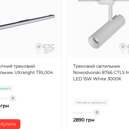
ітний трековий
Трековий світильник
ильник Ultralight TRL004
Nowodvorski 8766 CTLS 
LED 15W White 3000K
явності
0
Немає в наявності
 грн
0
2890 грн
Купити