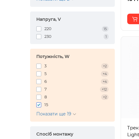
Напруга, V
220
15
230
1
Потужність, W
3
+2
5
+4
6
+4
7
+12
8
+2
15
Показати ще 19
Трек
Спосіб монтажу
Light