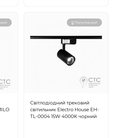
рний
Популярний
Світлодіодний трековий
MILO
світильник Electro House EH-
TL-0004 15W 4000K чорний