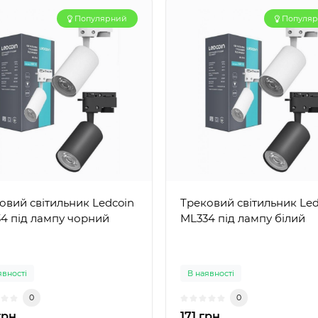
Популярний
Популя
овий світильник Ledcoin
Трековий світильник Led
4 під лампу чорний
ML334 під лампу білий
явності
В наявності
0
0
грн
171 грн