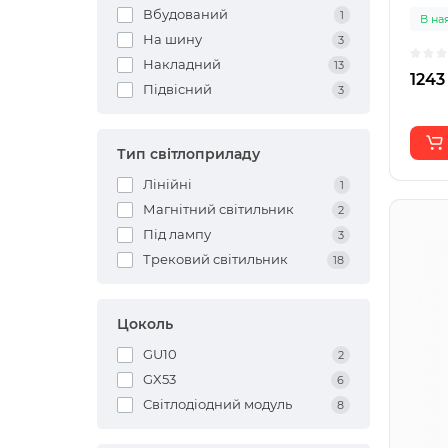
Вбудований
1
В на
На шину
3
Накладний
13
1243
Підвісний
3
Тип світлоприладу
Лінійні
1
Магнітний світильник
2
Під лампу
3
Трековий світильник
18
Цоколь
GU10
2
GX53
6
Світлодіодний модуль
8