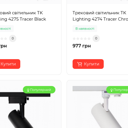
овий світильник TK
Трековий світильник TK
ing 4275 Tracer Black
Lighting 4274 Tracer Ch
явності
В наявності
0
0
грн
977 грн
Купити
Купити
Популярний
Популя