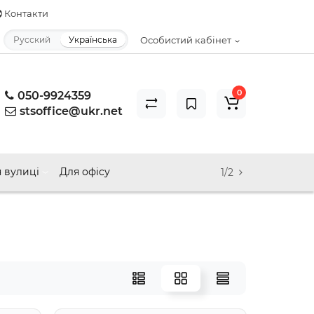
Контакти
Русский
Українська
Особистий кабінет
0
050-9924359
stsoffice@ukr.net
 вулиці
Для офісу
1/2