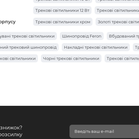
Трекові світильники 12 Вт
Трекові світильники
орпусу
Трекові світильники хром
Золоті трекові сві
вані трекові світильники
Шинопровід Feron
Вбудований т
ний трековий шинопровід
Накладні трекові світильники
Т
екові світильники
Чорні трекові світильники
Трекові світил
і знижок?
розсилку