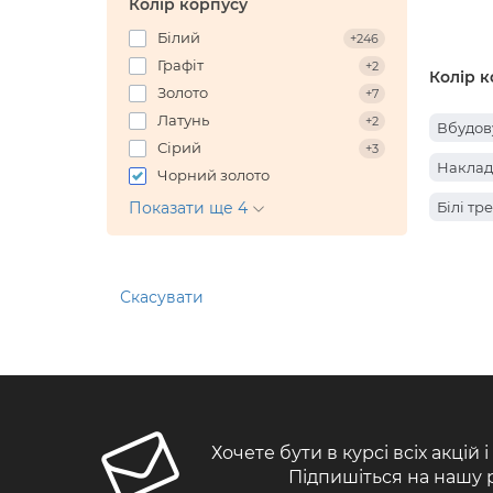
Колір корпусу
Білий
+246
Графіт
+2
Колір к
Золото
+7
Латунь
+2
Вбудову
Сірий
+3
Наклад
Чорний золото
Показати ще 4
Білі тр
Скасувати
Хочете бути в курсі всіх акцій 
Підпишіться на нашу 