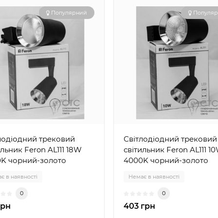
Популярний
Популя
лодіодний трековий
Світлодіодний трековий
ильник Feron AL111 18W
світильник Feron AL111 1
K чорний-золото
4000K чорний-золото
є в наявності
Немає в наявності
0
0
грн
403 грн