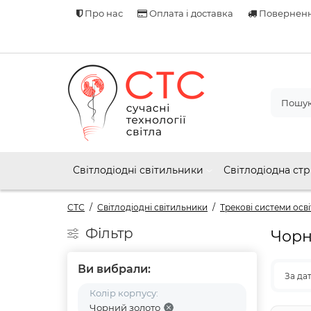
Про нас
Оплата і доставка
Поверненн
Світлодіодні світильники
Світлодіодна стр
СТС
Світлодіодні світильники
Трекові системи осв
Фільтр
Чорн
Ви вибрали:
За да
Колір корпусу:
Чорний золото