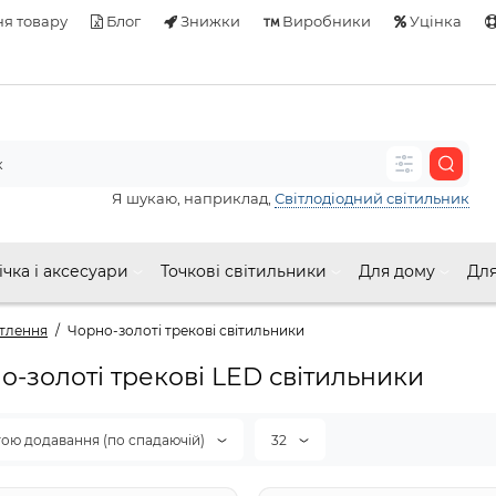
я товару
Блог
Знижки
Виробники
Уцінка
Я шукаю, наприклад,
Світлодіодний світильник
ічка і аксесуари
Точкові світильники
Для дому
Для
ітлення
Чорно-золоті трекові світильники
о-золоті трекові LED світильники
тою додавання (по спадаючій)
32