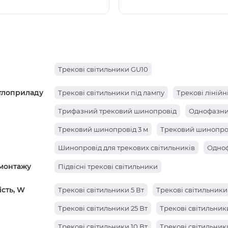
Трекові світильники GU10
ітлоприладу
Трекові світильники під лампу
Трекові лінійн
Трифазний трековий шинопровід
Однофазни
Трековий шинопровід 3 м
Трековий шинопров
Шинопровід для трекових світильників
Одноф
 монтажу
Підвісні трекові світильники
сть, W
Трекові світильники 5 Вт
Трекові світильники
Трекові світильники 25 Вт
Трекові світильник
Трекові світильники 10 Вт
Трекові світильники