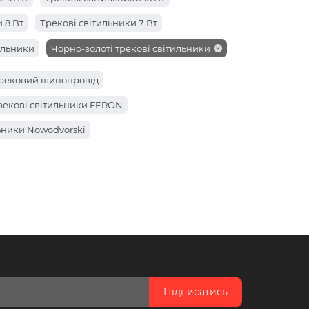
 8 Вт
Трекові світильники 7 Вт
тильники
Чорно-золоті трекові світильники
рековий шинопровід
рекові світильники FERON
ьники Nowodvorski
Підписатись