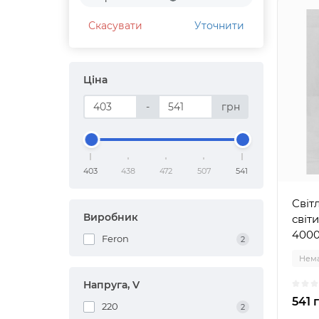
Скасувати
Уточнити
Ціна
-
грн
403
438
472
507
541
Світ
Виробник
світ
4000
Feron
2
Нема
Напруга, V
541 
220
2