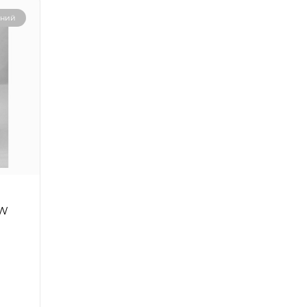
рний
0W