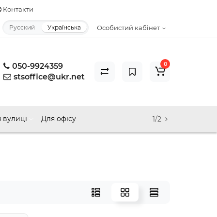
Контакти
Русский
Українська
Особистий кабінет
0
050-9924359
stsoffice@ukr.net
 вулиці
Для офісу
1/2