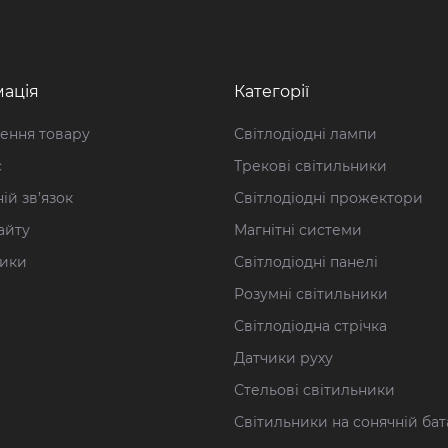
ація
Категорії
ення товару
Світлодіодні лампи
с
Трекові світильники
ій зв’язок
Світлодіодні прожектори
айту
Магнітні системи
ики
Світлодіодні панелі
Розумні світильники
Світлодіодна стрічка
Датчики руху
Стельові cвітильники
Світильники на сонячній бат